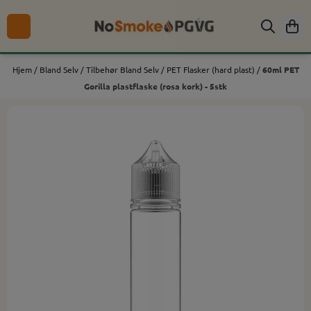
Hopp til innhold
Hjem
/
Bland Selv
/
Tilbehør Bland Selv
/
PET Flasker (hard plast)
/
60ml PET
Gorilla plastflaske (rosa kork) - 5stk