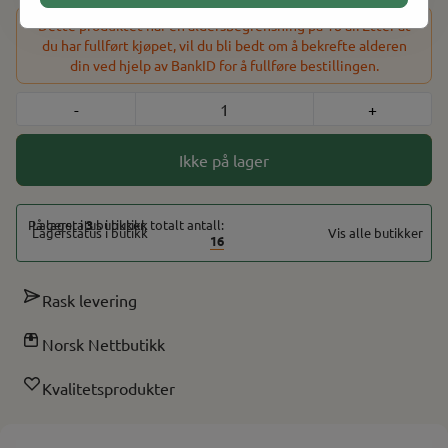
Dette produktet har en aldersbegrensning på 18 år. Etter at
du har fullført kjøpet, vil du bli bedt om å bekrefte alderen
din ved hjelp av BankID for å fullføre bestillingen.
-
+
Ikke på lager
På lager i
3
butikker, totalt antall:
Vis alle butikker
16
Rask levering
Norsk Nettbutikk
Kvalitetsprodukter