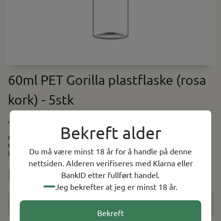
60ml PET Gorilla plastflaske (rosa
kork) - 5stk
Art.nr:
60MLGPET5P
Bekreft alder
60ml PET Gorilla plastflaske (rosa kork) - 5stk Med drypptut.
Generisk produktbilde.
Du må være minst 18 år for å handle på denne
Les mer
nettsiden. Alderen verifiseres med Klarna eller
NOK 29.00
BankID etter fullført handel.
Jeg bekrefter at jeg er minst 18 år.
Få beskjed når varen er på lager
Bekreft