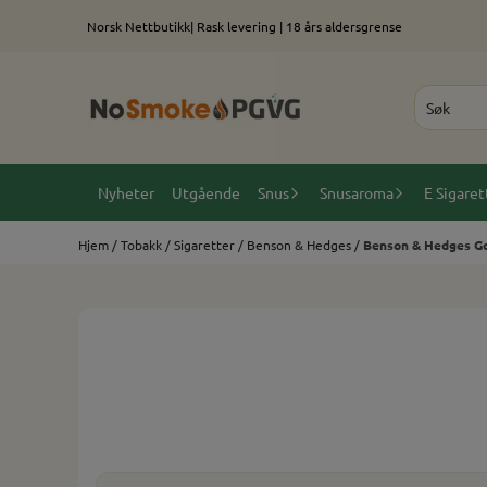
Hopp til innhold
Norsk Nettbutikk| Rask levering | 18 års aldersgrense
Nyheter
Utgående
Snus
Snusaroma
E Sigaret
Hjem
/
Tobakk
/
Sigaretter
/
Benson & Hedges
/
Benson & Hedges Gol