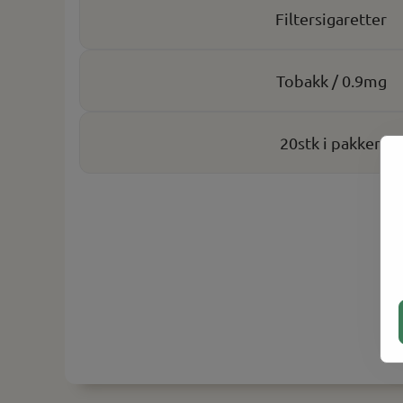
Filtersigaretter
Tobakk / 0.9mg
20stk i pakken