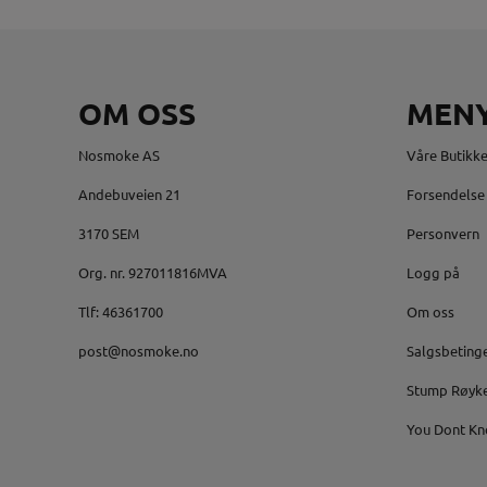
OM OSS
MEN
Nosmoke AS
Våre Butikke
Andebuveien 21
Forsendelse 
3170 SEM
Personvern
Org. nr. 927011816MVA
Logg på
Tlf:
46361700
Om oss
post@nosmoke.no
Salgsbeting
Stump Røyk
You Dont Kn