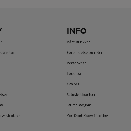
Y
INFO
r
Våre Butikker
og retur
Forsendelse og retur
Personvern
Logg på
Om oss
elser
Salgsbetingelser
en
Stump Røyken
ow Nicotine
You Dont Know Nicotine