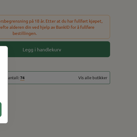
sbegrensning på 18 år. Etter at du har fullført kjøpet,
refte alderen din ved hjelp av BankID for å fullføre
bestillingen.
Legg i handlekurv
talt antall:
74
Vis alle butikker