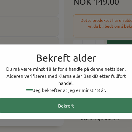
NOK 149.00
Dette produktet har en alder
vil du bli bedt om å bek
-
+
Bekreft alder
128 På lager
Du må være minst 18 år for å handle på denne nettsiden.
På lager i
12
butikker, to
Alderen verifiseres med Klarna eller BankID etter fullført
handel.
Jeg bekrefter at jeg er minst 18 år.
Rask levering
Norsk Nettbutikk
Bekreft
Kvalitetsprodukter