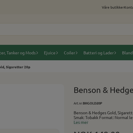
Våre butikker
Konta
ter, Tanker og Mods
Ejuice
Coiler
Batteri og Lader
Bland
d, Sigaretter 20p
Benson & Hedges
Art.nr:
BHGOLD20P
Benson & Hedges Gold, Sigaretter 20p En klassisk filtersigarett med v
Les mer