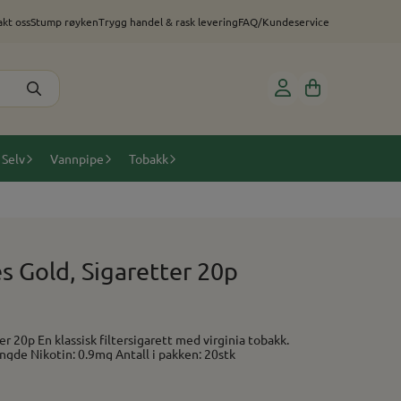
kt oss
Stump røyken
Trygg handel & rask levering
FAQ/Kundeservice
 Selv
Vannpipe
Tobakk
 Gold, Sigaretter 20p
irginia tobakk.
Smak: Tobakk Format: Normal lengde Nikotin: 0.9mg Antall i pakken: 20stk