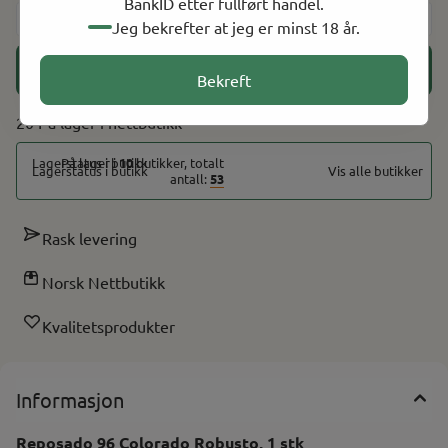
BankID etter fullført handel.
-
+
Jeg bekrefter at jeg er minst 18 år.
Legg i handlekurv
Bekreft
20 På lager
På lager i
10
butikker, totalt
Vis alle butikker
antall:
53
Rask levering
Norsk Nettbutikk
Kvalitetsprodukter
Informasjon
Reposado 96 Colorado Robusto, 1 stk