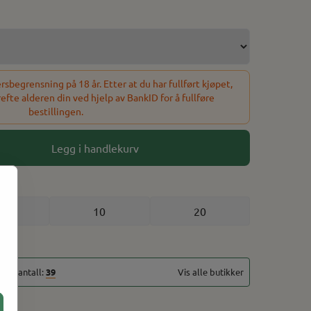
sbegrensning på 18 år. Etter at du har fullført kjøpet,
refte alderen din ved hjelp av BankID for å fullføre
bestillingen.
Legg i handlekurv
5
10
20
talt antall:
39
Vis alle butikker