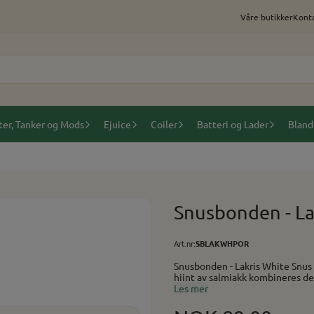
Våre butikker
Konta
ter, Tanker og Mods
Ejuice
Coiler
Batteri og Lader
Bland
Snusbonden - La
Art.nr:
SBLAKWHPOR
Snusbonden - Lakris White Snus produsert og dyrket i Norge. Med ekstrakt av lakrisrot og
hiint av salmiakk kombineres d
lakrismak. Håndlaget fra frø til snus, Inspirert av gamle tradisjoner og norske smaker. Hvit
Les mer
snus = Hvit pose. Brunt innhold. Tobakk, 