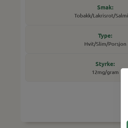
Tobakk/Lakrisrot/Salm
Hvit/Slim/Porsjon
12mg/gram