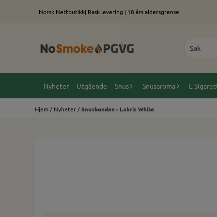
Hopp til innhold
Norsk Nettbutikk| Rask levering | 18 års aldersgrense
Nyheter
Utgående
Snus
Snusaroma
E Sigaret
Hjem
/
Nyheter
/
Snusbonden - Lakris White