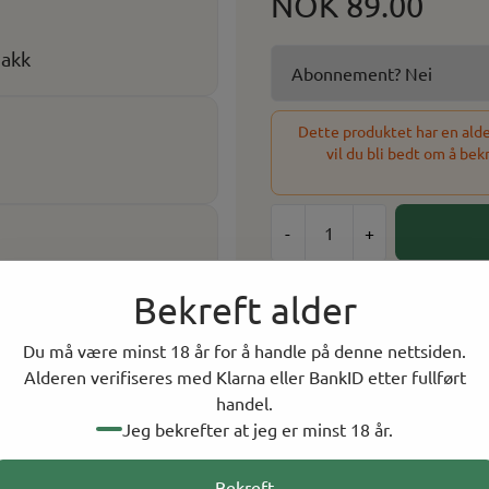
NOK 89.00
iakk
Dette produktet har en alder
vil du bli bedt om å bek
-
+
Velg antall
Bekreft alder
1
Du må være minst 18 år for å handle på denne nettsiden.
Alderen verifiseres med Klarna eller BankID etter fullført
29 På lager
handel.
På lager i
9
butikker, to
Jeg bekrefter at jeg er minst 18 år.
Bekreft