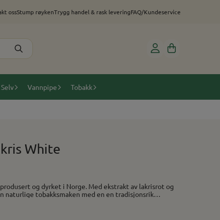
kt oss
Stump røyken
Trygg handel & rask levering
FAQ/Kundeservice
 Selv
Vannpipe
Tobakk
kris White
en naturlige tobakksmaken med en en tradisjonsrik
som kan være tilsatt smak. Praktisk info: Smak:
Tobakk/Lakrisrot/Salmiakk Type: Hvit Porsjonsformat: Slim Styrke: 12mg/gram