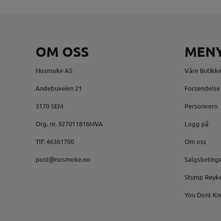
OM OSS
MEN
Nosmoke AS
Våre Butikke
Andebuveien 21
Forsendelse 
3170 SEM
Personvern
Org. nr. 927011816MVA
Logg på
Tlf:
46361700
Om oss
post@nosmoke.no
Salgsbeting
Stump Røyk
You Dont Kn