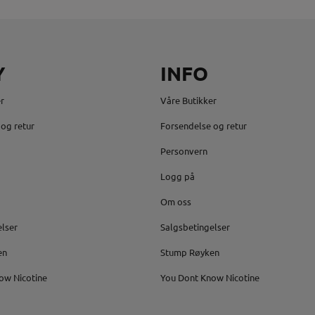
Y
INFO
r
Våre Butikker
og retur
Forsendelse og retur
Personvern
Logg på
Om oss
elser
Salgsbetingelser
en
Stump Røyken
ow Nicotine
You Dont Know Nicotine