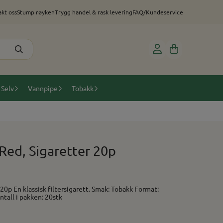
kt oss
Stump røyken
Trygg handel & rask levering
FAQ/Kundeservice
 Selv
Vannpipe
Tobakk
Red, Sigaretter 20p
kk Format:
mal lengde Nikotin: 0.8mg Antall i pakken: 20stk