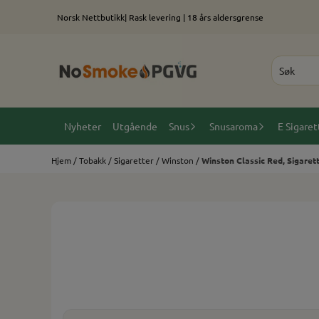
Hopp til innhold
Norsk Nettbutikk| Rask levering | 18 års aldersgrense
Nyheter
Utgående
Snus
Snusaroma
E Sigaret
Hjem
/
Tobakk
/
Sigaretter
/
Winston
/
Winston Classic Red, Sigaret