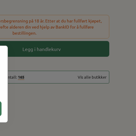
sbegrensning på 18 år. Etter at du har fullført kjøpet,
refte alderen din ved hjelp av BankID for å fullføre
bestillingen.
Legg i handlekurv
alt antall:
165
Vis alle butikker