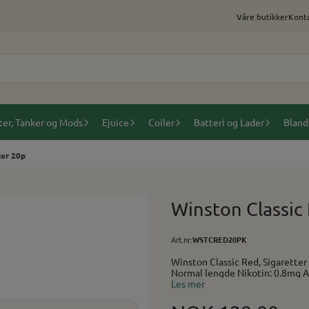
Våre butikker
Konta
ter, Tanker og Mods
Ejuice
Coiler
Batteri og Lader
Bland
ter 20p
Winston Classic 
Art.nr:
WSTCRED20PK
Winston Classic Red, Sigaretter 20p En klassisk filtersigarett. Smak: Toba
Nor
Les mer