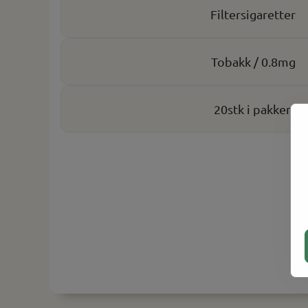
Filtersigaretter
Tobakk / 0.8mg
20stk i pakken