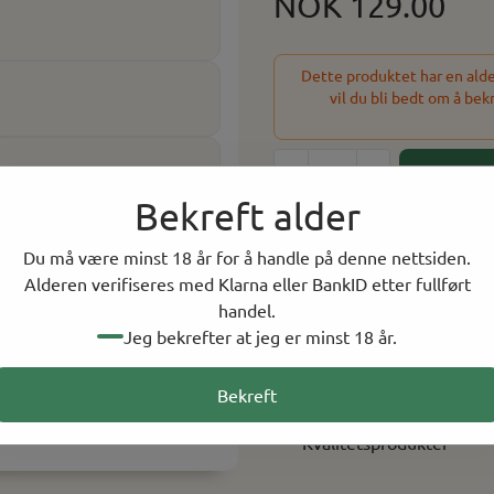
NOK 129.00
Dette produktet har en alder
vil du bli bedt om å bek
-
+
Bekreft alder
329 På lager
Du må være minst 18 år for å handle på denne nettsiden.
På lager i
14
butikker, tot
Alderen verifiseres med Klarna eller BankID etter fullført
handel.
Jeg bekrefter at jeg er minst 18 år.
Rask levering
Norsk Nettbutikk
Bekreft
Kvalitetsprodukter