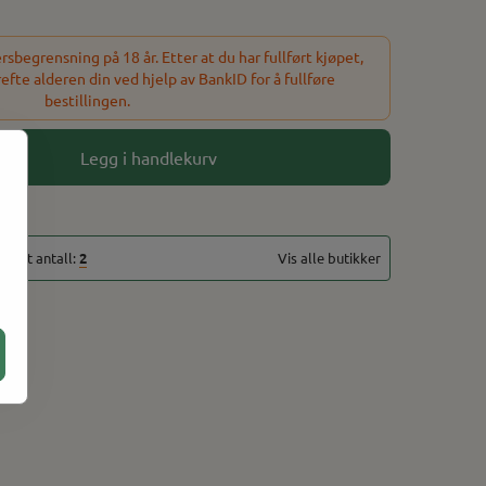
sbegrensning på 18 år. Etter at du har fullført kjøpet,
refte alderen din ved hjelp av BankID for å fullføre
bestillingen.
Legg i handlekurv
totalt antall:
2
Vis alle butikker