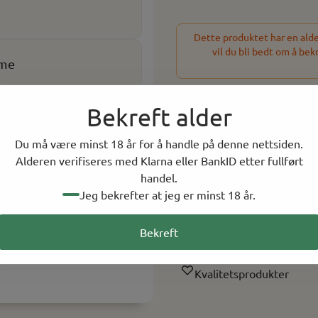
Dette produktet har en alder
vil du bli bedt om å bek
ome
-
+
Bekreft alder
2 På lager
Du må være minst 18 år for å handle på denne nettsiden.
Alderen verifiseres med Klarna eller BankID etter fullført
På lager i
2
butikker, 
handel.
Jeg bekrefter at jeg er minst 18 år.
Rask levering
Bekreft
Norsk Nettbutikk
Kvalitetsprodukter