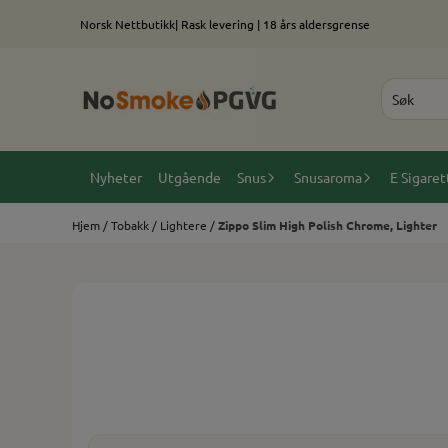
Hopp til innhold
Norsk Nettbutikk| Rask levering | 18 års aldersgrense
Nyheter
Utgående
Snus
Snusaroma
E Sigaret
Hjem
/
Tobakk
/
Lightere
/
Zippo Slim High Polish Chrome, Lighter