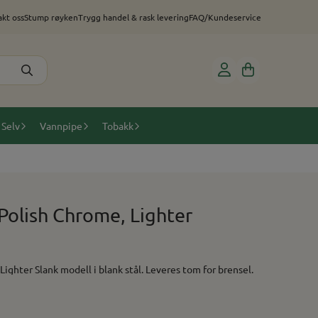
kt oss
Stump røyken
Trygg handel & rask levering
FAQ/Kundeservice
 Selv
Vannpipe
Tobakk
Polish Chrome, Lighter
Zippo Slim High Polish Chrome, Lighter Slank modell i blank stål. Leveres tom for brensel.