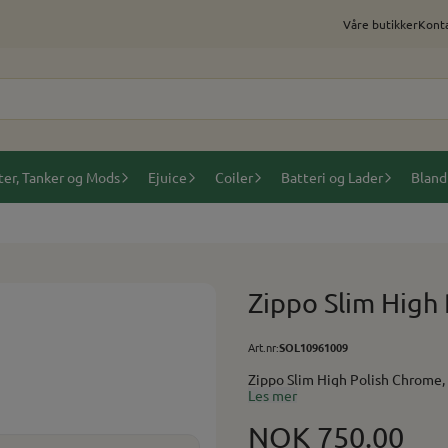
Våre butikker
Konta
ter, Tanker og Mods
Ejuice
Coiler
Batteri og Lader
Bland
Zippo Slim High 
Art.nr:
SOL10961009
Les mer
NOK 750.00