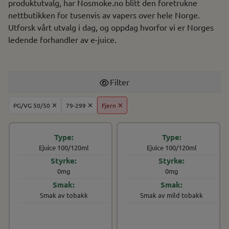
produktutvalg, har Nosmoke.no blitt den foretrukne
nettbutikken for tusenvis av vapers over hele Norge.
Utforsk vårt utvalg i dag, og oppdag hvorfor vi er Norges
ledende forhandler av e-juice.
Filter
PG/VG 50/50
79-299
Fjern
Ejuice 100/120ml
Ejuice 100/120ml
0mg
0mg
Smak av tobakk
Smak av mild tobakk