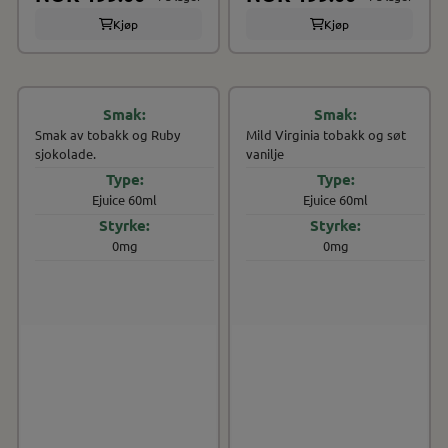
Kjøp
Kjøp
Smak av tobakk og Ruby
Mild Virginia tobakk og søt
sjokolade.
vanilje
Ejuice 60ml
Ejuice 60ml
0mg
0mg