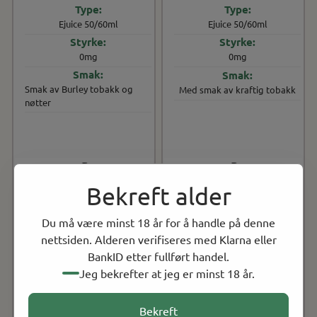
Ejuice 50/60ml
Ejuice 50/60ml
0mg
0mg
Smak av Burley tobakk og
Med smak av kraftig tobakk
nøtter
Bekreft alder
Du må være minst 18 år for å handle på denne
nettsiden. Alderen verifiseres med Klarna eller
BankID etter fullført handel.
Jeg bekrefter at jeg er minst 18 år.
Bekreft