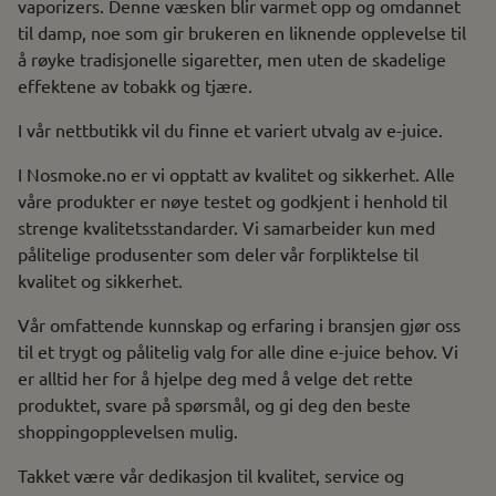
vaporizers. Denne væsken blir varmet opp og omdannet
til damp, noe som gir brukeren en liknende opplevelse til
å røyke tradisjonelle sigaretter, men uten de skadelige
effektene av tobakk og tjære.
I vår nettbutikk vil du finne et variert utvalg av e-juice.
I Nosmoke.no er vi opptatt av kvalitet og sikkerhet. Alle
våre produkter er nøye testet og godkjent i henhold til
strenge kvalitetsstandarder. Vi samarbeider kun med
pålitelige produsenter som deler vår forpliktelse til
kvalitet og sikkerhet.
Vår omfattende kunnskap og erfaring i bransjen gjør oss
til et trygt og pålitelig valg for alle dine e-juice behov. Vi
er alltid her for å hjelpe deg med å velge det rette
produktet, svare på spørsmål, og gi deg den beste
shoppingopplevelsen mulig.
Takket være vår dedikasjon til kvalitet, service og