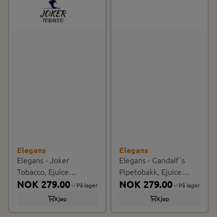
Elegans
Elegans
Elegans - Joker
Elegans - Gandalf´s
Tobacco, Ejuice
Pipetobakk, Ejuice
100/120ml
NOK 279.00
100/120ml
NOK 279.00
På lager
På lager
Kjøp
Kjøp