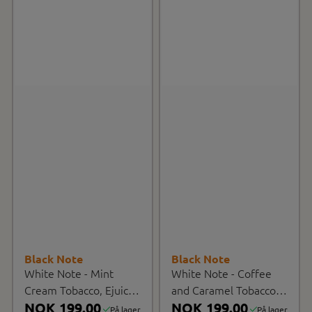
Black Note
Black Note
White Note - Mint
White Note - Coffee
Cream Tobacco, Ejuice
and Caramel Tobacco,
60ml
NOK 199.00
Ejuice ...
NOK 199.00
På lager
På lager