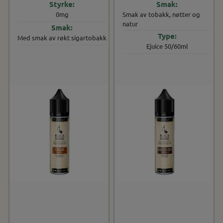
Smak av tobakk, nøtter og
0mg
natur
Med smak av røkt sigartobakk
Ejuice 50/60ml