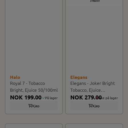
Halo
Elegans
Royal 7 - Tobacco
Elegans - Joker Bright
Bright, Ejuice 50/100ml
Tobacco, Ejuice
NOK 199.00
100/120ml
NOK 279.00
På lager
Ikke på lager
Kjøp
Kjøp