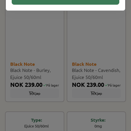
Black Note
Black Note
Black Note - Burley,
Black Note - Cavendish,
Ejuice 50/60ml
Ejuice 50/60ml
NOK 239.00
NOK 239.00
På lager
På lager
Kjøp
Kjøp
Ejuice 50/60ml
0mg