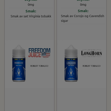
0mg
0mg
Smak av Corojo og Cavendish
Smak av søt Virginia tobakk
sigar