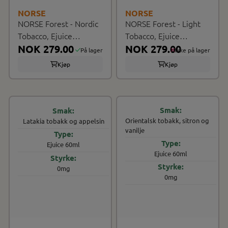
NORSE
NORSE
NORSE Forest - Nordic
NORSE Forest - Light
Tobacco, Ejuice
Tobacco, Ejuice
100/120ml
NOK 279.00
100/120ml
NOK 279.00
På lager
Ikke på lager
Kjøp
Kjøp
Orientalsk tobakk, sitron og
Latakia tobakk og appelsin
vanilje
Ejuice 60ml
Ejuice 60ml
0mg
0mg