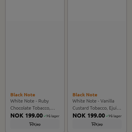
Black Note
Black Note
White Note - Ruby
White Note - Vanilla
Chocolate Tobacco,
Custard Tobacco, Ejuice
Ejuice 60ml
NOK 199.00
60ml
NOK 199.00
På lager
På lager
Kjøp
Kjøp