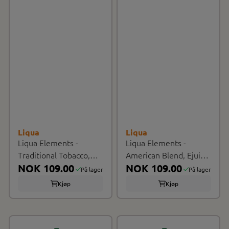
Liqua
Liqua
Liqua Elements -
Liqua Elements -
Traditional Tobacco,
American Blend, Ejuice
Ejuice 30ml
NOK 109.00
30ml
NOK 109.00
På lager
På lager
Kjøp
Kjøp