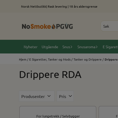
Hopp til innhold
Norsk Nettbutikk| Rask levering | 18 års aldersgrense
Nyheter
Utgående
Snus
Snusaroma
E Sigaret
Hjem
/
E Sigaretter, Tanker og Mods
/
Tanker og Drippere
/
Drippere
Drippere RDA
Produsenter
Pris
For lungetrekk / Selvbygger
F