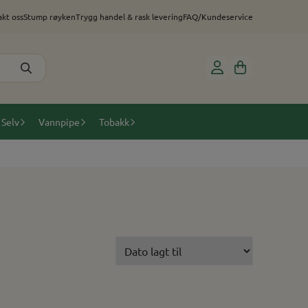
kt oss
Stump røyken
Trygg handel & rask levering
FAQ/Kundeservice
 Selv
Vannpipe
Tobakk