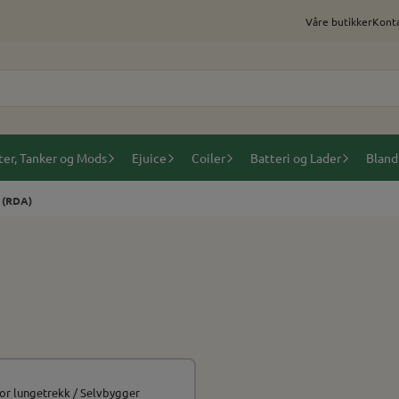
Våre butikker
Konta
ter, Tanker og Mods
Ejuice
Coiler
Batteri og Lader
Bland
 (RDA)
or lungetrekk / Selvbygger