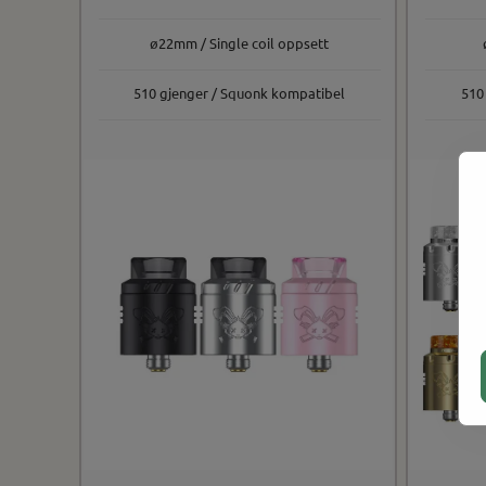
ø22mm / Single coil oppsett
510 gjenger / Squonk kompatibel
510