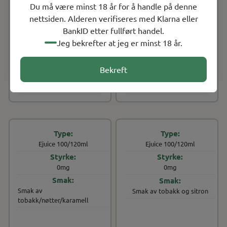
Du må være minst 18 år for å handle på denne
nettsiden. Alderen verifiseres med Klarna eller
BankID etter fullført handel.
Just Juice
Just Juice
Jeg bekrefter at jeg er minst 18 år.
Just Juice Tobacco
Just Juice Tobacco
Club - Vanilla Toffee,
Club - Sweet Cubano,
Bekreft
Ejuice ...
NOK 279.00
Ejuice ...
NOK 279.00
På lager
På lager
Kjøp
Kjøp
Ejuice 100/120ml
Ejuice 100/120ml
0mg
0mg
Smak av
Smak av tobakk og sitron
tobakk/nøtter/karamell