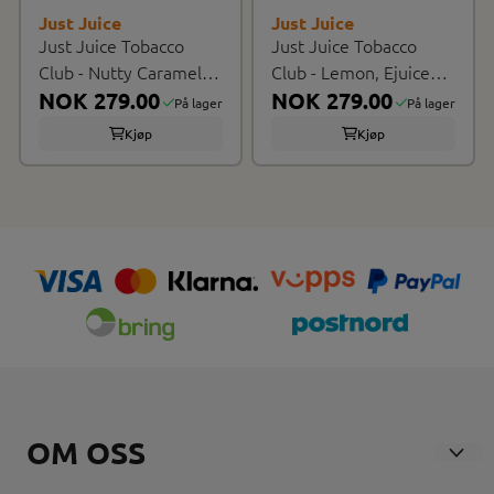
Just Juice
Just Juice
Just Juice Tobacco
Just Juice Tobacco
Club - Nutty Caramel,
Club - Lemon, Ejuice
Ejuice ...
NOK 279.00
100/120ml
NOK 279.00
På lager
På lager
Kjøp
Kjøp
OM OSS