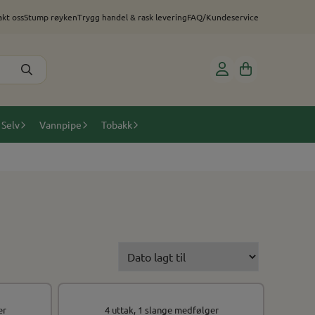
kt oss
Stump røyken
Trygg handel & rask levering
FAQ/Kundeservice
 Selv
Vannpipe
Tobakk
er
4 uttak, 1 slange medfølger