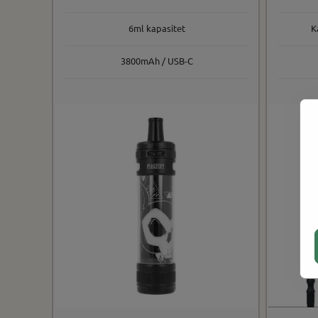
6ml kapasitet
K
3800mAh / USB-C