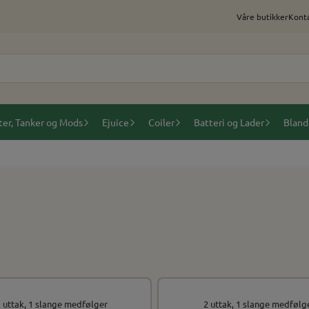
Våre butikker
Konta
ter, Tanker og Mods
Ejuice
Coiler
Batteri og Lader
Bland
 uttak, 1 slange medfølger
2 uttak, 1 slange medfølg