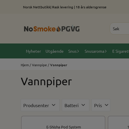
Hopp til innhold
Norsk Nettbutikk| Rask levering | 18 års aldersgrense
Nyheter
Utgående
Snus
Snusaroma
E Sigaret
Hjem
/
Vannpipe
/
Vannpiper
Vannpiper
Produsenter
Batteri
Pris
E-Shisha Pod System
1