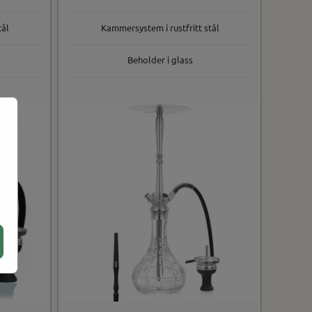
tål
Kammersystem i rustfritt stål
Beholder i glass