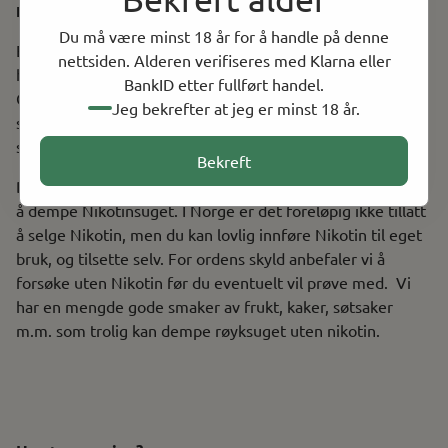
Hva er Ejuice?
Du må være minst 18 år for å handle på denne
Ejuce er væsken som omdannes til Damp, og har 2
nettsiden. Alderen verifiseres med Klarna eller
hovedingredienser Propylenglycol (PG), og Vegetabilsk
BankID etter fullført handel.
Glyserin (VG), samt tilsatte Aromaer som utgjør selve
Jeg bekrefter at jeg er minst 18 år.
smaken. Ejuice kan du kjøpe ferdigblandet eller blande
selv om du ønsker.
Bekreft
Det er svært vanlig å tilsette flytende Nikotin til Ejuice for
å dempe Nikotinsuget. I Norge er det foreløpig ikke tillatt
å selge Nikotin, men du kan lovlig innføre Nikotin til eget
bruk, og tilsette selv. For ordens skyld anbefaler vi å
forsøke uten Nikotin før du eventuelt vil prøve med. Vi
har en mengde gode smaker av frukt, kaker, søtsaker
m.m. som trolig kan dempe røyksuget uten nikotin.