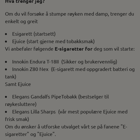
Hva trenger jeg?
Om du vil forsøke å stumpe røyken med damp, trenger du
enkelt og greit
Esigarett (startsett)
Ejuice (start gjerne med tobakksmak)
Vi anbefaler følgende
E-sigaretter for
deg som vil starte:
Innokin Endura T-18
II
(Sikker og brukervennlig)
Innokin Z80 Nex
(E-sigarett med oppgradert batteri og
tank)
Samt Ejuice
Elegans Gandalfs PipeTobakk
(bestselger til
røykesluttere)
Elegans Lilla Sharps
(vår mest populære Ejuice med
frisk smak)
Om du ønsker å utforske utvalget vårt se på fanene "
E-
sigaretter
" og "
Ejuice
".