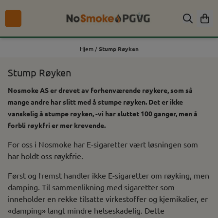
Hopp til innhold
Hjem
/
Stump Røyken
Stump Røyken
Nosmoke AS er drevet av forhenværende røykere, som så
mange andre har slitt med å stumpe røyken. Det er ikke
vanskelig å stumpe røyken, -vi har sluttet 100 ganger, men å
forbli røykfri er mer krevende.
For oss i Nosmoke har E-sigaretter vært løsningen som
har holdt oss røykfrie.
Først og fremst handler ikke E-sigaretter om røyking, men
damping. Til sammenlikning med sigaretter som
inneholder en rekke tilsatte virkestoffer og kjemikalier, er
«damping» langt mindre helseskadelig. Dette