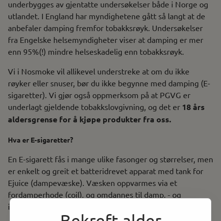
underbygges av gjentatte undersøkelser både i Norge og
utlandet. I England har myndighetene gått så langt at de
anbefaler damping fremfor tobakksrøyk. Undersøkelser
fra Engelske helsemyndigheter viser at damping er mer
enn 95%(!) mindre helseskadelig enn tobakksrøyk.
Vi i Nosmoke vil allikevel understreke at om du ikke
røyker eller snuser, bør du ikke begynne med damping (E-
sigaretter). Vi gjør også oppmerksom på at PGVG er
underlagt gjeldende tobakkslovgivning, og det er
18 års
aldersgrense for å kjøpe produkter fra oss.
Hva er E-sigaretter?
En E-sigarett fås i mange ulike fasonger og størrelser, men
er enkelt og greit et batteridrevet apparat med tank for
Ejuice (dampevæske). Væsken oppvarmes via et
fordamperhode (coil), og omdannes til damp, - og
inhaleres.
Bekreft alder