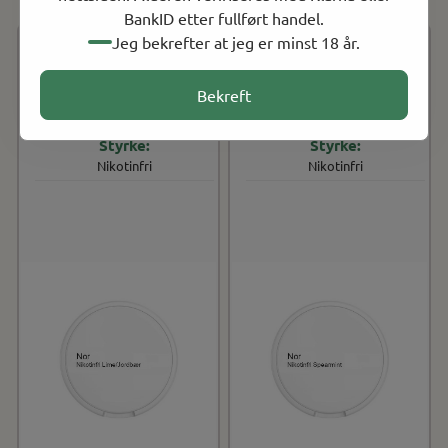
BankID etter fullført handel.
Jeg bekrefter at jeg er minst 18 år.
Lime og jordbær
Spearmint
Bekreft
Nikotinfri/Slim/Porsjon
Nikotinfri/Slim/Porsjon
Nikotinfri
Nikotinfri