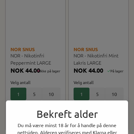
NOR SNUS
NOR SNUS
NOR - Nikotinfri
NOR - Nikotinfri Mint
Peppermint LARGE
Lakris LARGE
NOK 44.00
NOK 44.00
Ikke på lager
På lager
Velg antall
Velg antall
1
5
10
1
5
10
20
20
Bekreft alder
Kjøp
Kjøp
Du må være minst 18 år for å handle på denne
nettsiden. Alderen verifiseres med Klarna eller