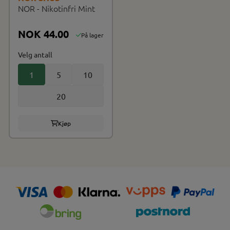
NOR - Nikotinfri Mint
NOK 44.00
På lager
Velg antall
1
5
10
20
Kjøp