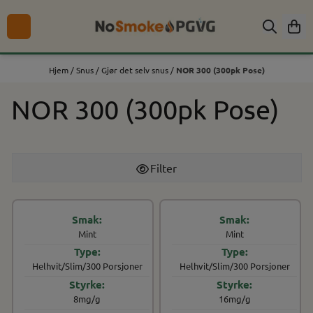
Hopp til innhold
Hjem
/
Snus
/
Gjør det selv snus
/
NOR 300 (300pk Pose)
NOR 300 (300pk Pose)
Filter
Mint
Mint
Helhvit/Slim/300 Porsjoner
Helhvit/Slim/300 Porsjoner
8mg/g
16mg/g