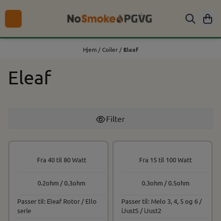
Hopp til innhold
Hjem
/
Coiler
/
Eleaf
Eleaf
Filter
Fra 40 til 80 Watt
Fra 15 til 100 Watt
0.2ohm / 0.3ohm
0.3ohm / 0.5ohm
Passer til: Eleaf Rotor / Ello
Passer til: Melo 3, 4, 5 og 6 /
serie
iJustS / iJust2