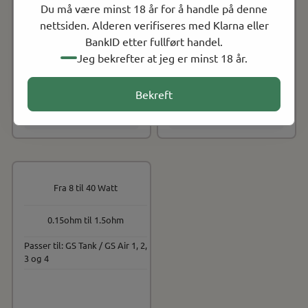
Du må være minst 18 år for å handle på denne
nettsiden. Alderen verifiseres med Klarna eller
BankID etter fullført handel.
Eleaf
Eleaf
Jeg bekrefter at jeg er minst 18 år.
Eleaf - HW, Coil (5pk)
Eleaf - EC, Coil (5pk)
Bekreft
NOK 129.00
NOK 149.00
Ikke på lager
På lager
Kjøp
Kjøp
Fra 8 til 40 Watt
0.15ohm til 1.5ohm
Passer til: GS Tank / GS Air 1, 2,
3 og 4