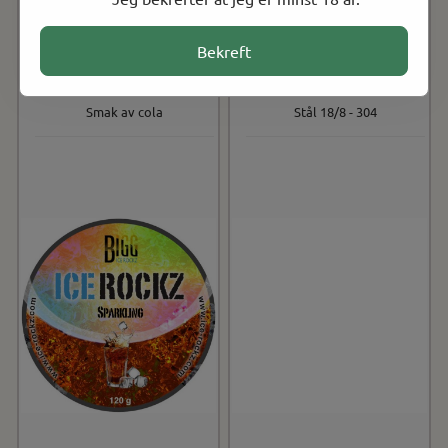
Vannpipe krystaller
Slangenippel og adapter
Bekreft
Inneholder ingen nikotin
Tilpasset MVP vannpiper
Smak av cola
Stål 18/8 - 304