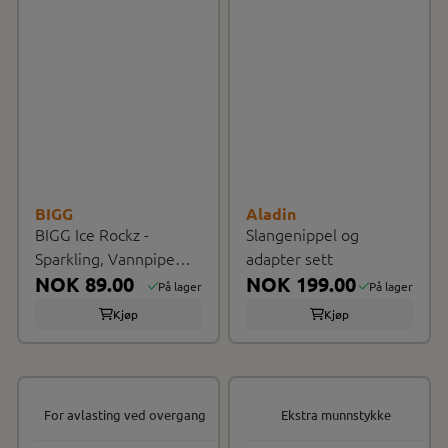
BIGG
Aladin
BIGG Ice Rockz -
Slangenippel og
Sparkling, Vannpipe
adapter sett
krystaller
NOK 89.00
NOK 199.00
På lager
På lager
Kjøp
Kjøp
For avlasting ved overgang
Ekstra munnstykke