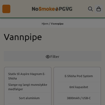
Hopp til innhold
Hjem
/
Vannpipe
Vannpipe
Filter
Stativ til Aspire Magnum E-
E-Shisha Pod System
Shisha
Slange og langt munnstykke
6ml kapasitet
medfølger
Sort aluminium
3800mAh / USB-C