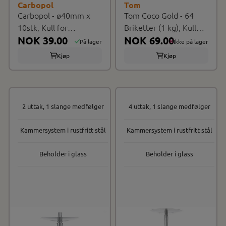
Carbopol
Tom
Carbopol - ø40mm x
Tom Coco Gold - 64
10stk, Kull for
Briketter (1 kg), Kull
vannpiper
NOK 39.00
for ...
NOK 69.00
På lager
Ikke på lager
Kjøp
Kjøp
2 uttak, 1 slange medfølger
4 uttak, 1 slange medfølger
Kammersystem i rustfritt stål
Kammersystem i rustfritt stål
Beholder i glass
Beholder i glass