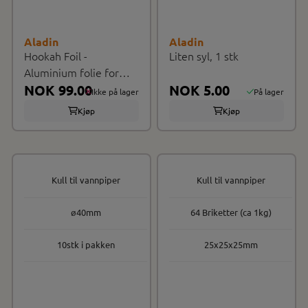
Aladin
Aladin
Hookah Foil -
Liten syl, 1 stk
Aluminium folie for
vannpiper, ...
NOK 99.00
NOK 5.00
Ikke på lager
På lager
Kjøp
Kjøp
Kull til vannpiper
Kull til vannpiper
ø40mm
64 Briketter (ca 1kg)
10stk i pakken
25x25x25mm