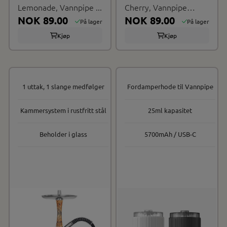
Lemonade, Vannpipe ...
Cherry, Vannpipe
NOK 89.00
krystaller
NOK 89.00
På lager
På lager
Kjøp
Kjøp
1 uttak, 1 slange medfølger
Fordamperhode til Vannpipe
Kammersystem i rustfritt stål
25ml kapasitet
Beholder i glass
5700mAh / USB-C