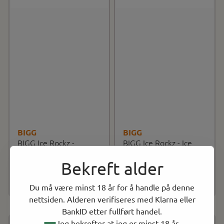
BIGG
BIGG
BIGG Ice Rockz -
BIGG Ice Rockz - Ice
Rumble in the Jungle,
Lemon, Vannpipe
Bekreft alder
Vannpipe ...
NOK 89.00
krystaller
NOK 89.00
På lager
På lager
Kjøp
Kjøp
Du må være minst 18 år for å handle på denne
nettsiden. Alderen verifiseres med Klarna eller
BankID etter fullført handel.
Jeg bekrefter at jeg er minst 18 år.