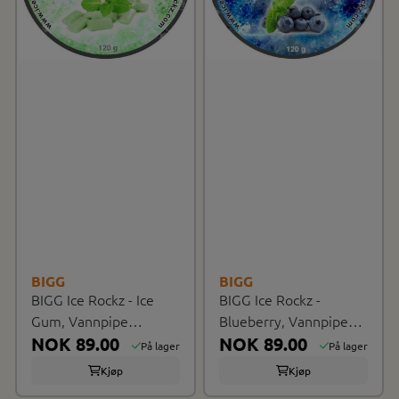
BIGG
BIGG
BIGG Ice Rockz - Ice
BIGG Ice Rockz -
Gum, Vannpipe
Blueberry, Vannpipe
krystaller
NOK 89.00
krystaller
NOK 89.00
På lager
På lager
Kjøp
Kjøp