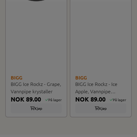
BIGG
BIGG
BIGG Ice Rockz - Grape,
BIGG Ice Rockz - Ice
Vannpipe krystaller
Apple, Vannpipe
NOK 89.00
krystaller
NOK 89.00
På lager
På lager
Kjøp
Kjøp