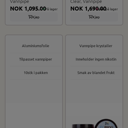
Vannpipe
Clear, Vannpipe
NOK 1,095.00
NOK 1,690.00
På lager
Ikke på lager
Kjøp
Kjøp
Aluminiumsfolie
Vannpipe krystaller
Tilpasset vannpiper
Inneholder ingen nikotin
10stk i pakken
Smak av blandet frukt