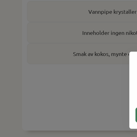
Vannpipe krystaller
Inneholder ingen niko
Smak av kokos, mynte og v