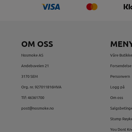
OM OSS
MEN
Nosmoke AS
Våre Butikke
Andebuveien 21
Forsendelse 
3170 SEM
Personvern
Org. nr. 927011816MVA
Logg på
Tlf:
46361700
Om oss
post@nosmoke.no
Salgsbeting
Stump Røyk
You Dont Kn