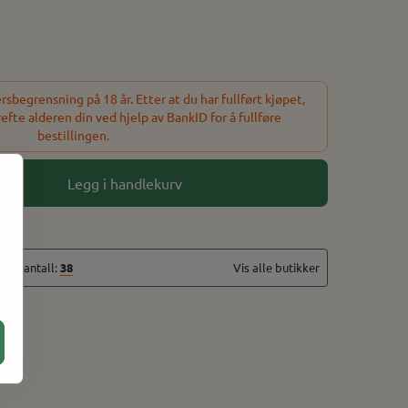
lert. BIGG Ice Rockz inneholder ingen
sbegrensning på 18 år. Etter at du har fullført kjøpet,
refte alderen din ved hjelp av BankID for å fullføre
bestillingen.
Legg i handlekurv
talt antall:
38
Vis alle butikker