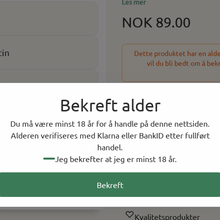
eller sot/røyk, kun den smaksrike dampen blir inha
Les mer
nikotin eller tobakk.
NOK 89.00
tin
Dette produktet har en alder
vil du bli bedt om å bek
anlije
-
+
Bekreft alder
Du må være minst 18 år for å handle på denne nettsiden.
13 På lager
Alderen verifiseres med Klarna eller BankID etter fullført
På lager i
15
butikker, to
handel.
Jeg bekrefter at jeg er minst 18 år.
Rask levering
Bekreft
Norsk Nettbutikk
Kvalitetsprodukter