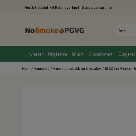
Hopp til innhold
Norsk Nettbutikk| Rask levering | 18 års aldersgrense
Nyheter
Utgående
Snus
Snusaroma
E Sigaret
Hjem
/
Vannpipe
/
Vannpipetobakk og krystaller
/
BIGG Ice Rockz - 