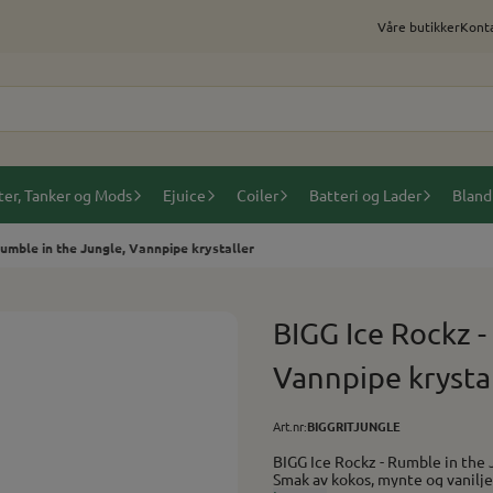
Våre butikker
Konta
ter, Tanker og Mods
Ejuice
Coiler
Batteri og Lader
Bland
Rumble in the Jungle, Vannpipe krystaller
BIGG Ice Rockz -
Vannpipe krystal
Art.nr:
BIGGRITJUNGLE
BIGG Ice Rockz - Rumble in the Jungle, Vannpipe 
Smak av kokos, mynte og vanilje. Produktinformasjon: Ingen inhalering av fast materi