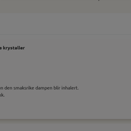
e krystaller
kun den smaksrike dampen blir inhalert.
kk.