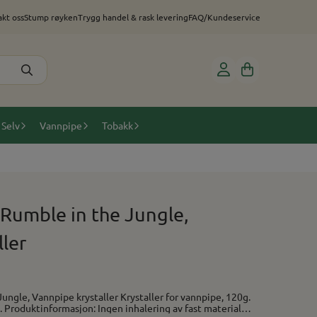
kt oss
Stump røyken
Trygg handel & rask levering
FAQ/Kundeservice
 Selv
Vannpipe
Tobakk
 Rumble in the Jungle,
ler
krystaller Krystaller for vannpipe, 120g.
ale