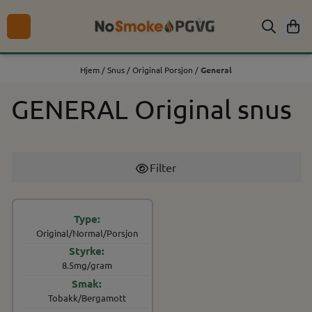
Hopp til innhold
Hjem
/
Snus
/
Original Porsjon
/
General
GENERAL Original snus
Filter
Original/Normal/Porsjon
8.5mg/gram
Tobakk/Bergamott