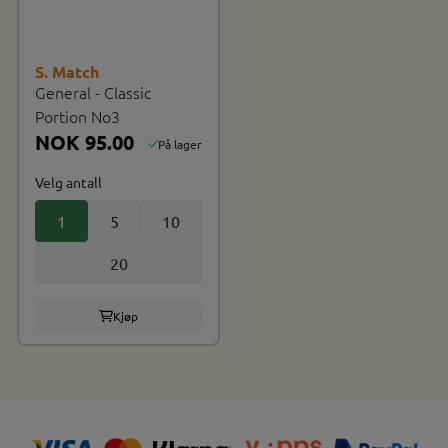
S. Match
General - Classic
Portion No3
NOK 95.00
På lager
Velg antall
1
5
10
20
Kjøp