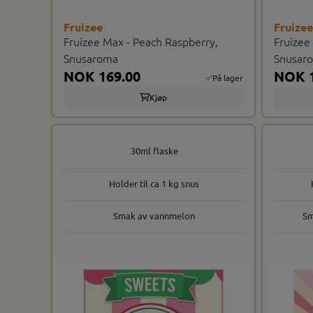
Fruizee
Fruize
Fruizee Max - Peach Raspberry,
Fruizee
Snusaroma
Snusar
NOK 169.00
NOK 1
På lager
Kjøp
30ml flaske
Holder til ca 1 kg snus
Smak av vannmelon
Sm