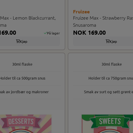
e
Fruizee
 Max - Lemon Blackcurrant,
Fruizee Max - Strawberry Ra
oma
Snusaroma
69.00
NOK 169.00
På lager
Kjøp
Kjøp
30ml flaske
30ml flaske
Holder til ca 500gram snus
Holder til ca 750gram sn
ak av jordbær og makroner
Smak av surt og søtt grønt 