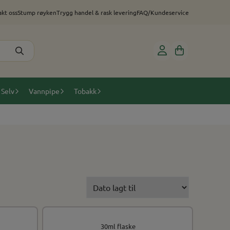
kt oss
Stump røyken
Trygg handel & rask levering
FAQ/Kundeservice
 Selv
Vannpipe
Tobakk
30ml flaske