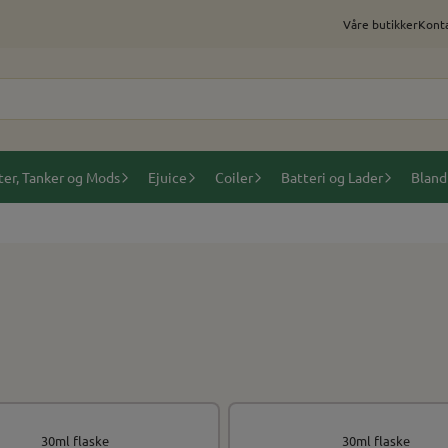
Våre butikker
Konta
ter, Tanker og Mods
Ejuice
Coiler
Batteri og Lader
Bland
30ml flaske
30ml flaske