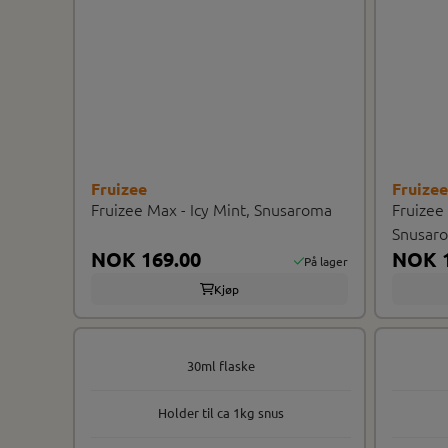
Fruizee
Fruize
Fruizee Max - Icy Mint, Snusaroma
Fruizee
Snusar
NOK 169.00
NOK 1
På lager
Kjøp
30ml flaske
Holder til ca 1kg snus