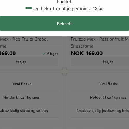
handel.
Jeg bekrefter at jeg er minst 18 år.
Bekreft
e
Fruizee
 Max - Red Fruits Grape,
Fruizee Max - Passionfruit 
oma
Snusaroma
69.00
NOK 169.00
På lager
Kjøp
Kjøp
30ml flaske
30ml flaske
Holder til ca 1kg snus
Holder til ca 1kg snus
k av kjølig sitron og solbær
Smak av kjølig jordbær og br