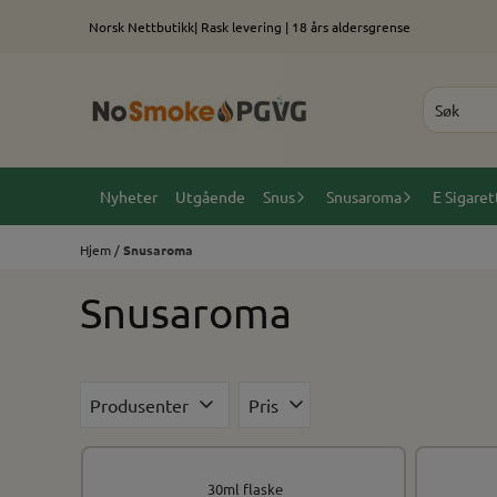
Hopp til innhold
Norsk Nettbutikk| Rask levering | 18 års aldersgrense
Nyheter
Utgående
Snus
Snusaroma
E Sigaret
Hjem
/
Snusaroma
Snusaroma
Produsenter
Pris
30ml flaske