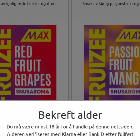
av kjølig røde frukter og druer
Smak av kjølig pasjonsfrukt o
Bekreft alder
Du må være minst 18 år for å handle på denne nettsiden.
Alderen verifiseres med Klarna eller BankID etter fullført