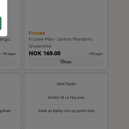
Fruizee
Mango,
Fruizee Max - Lemon Mandarin,
Snusaroma
NOK 169.00
På lager
På lager
Kjøp
30ml flaske
Holder til ca 1kg snus
ingebær
Smak av kjølig cola og grønt eple