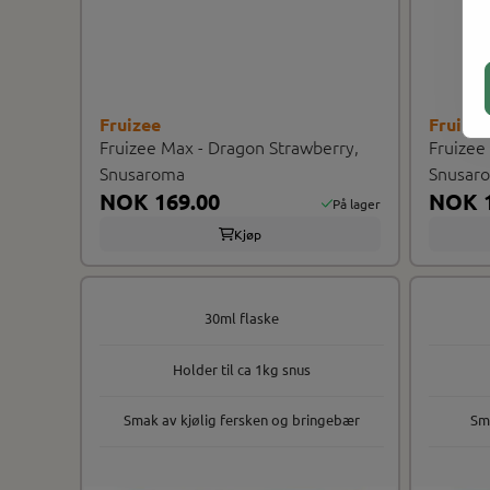
Fruizee
Fruize
Fruizee Max - Dragon Strawberry,
Fruizee
Snusaroma
Snusar
NOK 169.00
NOK 1
På lager
Kjøp
30ml flaske
Holder til ca 1kg snus
Smak av kjølig fersken og bringebær
Sma