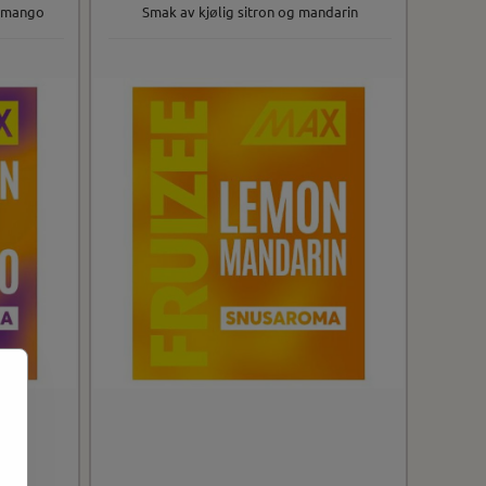
g mango
Smak av kjølig sitron og mandarin