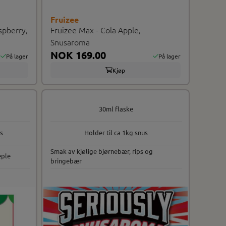
Fruizee
spberry,
Fruizee Max - Cola Apple,
Snusaroma
NOK 169.00
På lager
På lager
Kjøp
30ml flaske
us
Holder til ca 1kg snus
Smak av kjølige bjørnebær, rips og
eple
bringebær