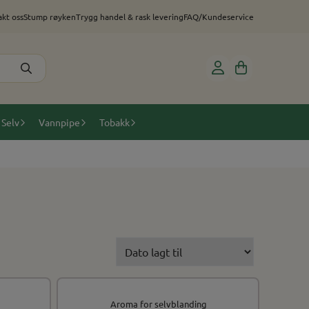
kt oss
Stump røyken
Trygg handel & rask levering
FAQ/Kundeservice
 Selv
Vannpipe
Tobakk
Aroma for selvblanding