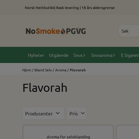
Hopp til innhold
Norsk Nettbutikk| Rask levering | 18 års aldersgrense
Nyheter
Utgående
Snus
Snusaroma
E Sigaret
Hjem
/
Bland Selv
/
Aroma
/
Flavorah
Flavorah
Produsenter
Pris
Aroma for selvblanding