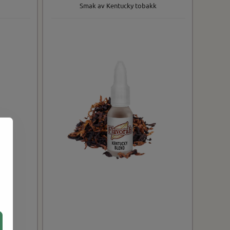
Smak av Kentucky tobakk