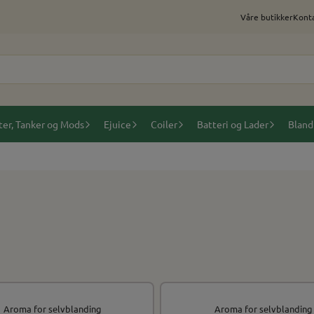
Våre butikker
Konta
ter, Tanker og Mods
Ejuice
Coiler
Batteri og Lader
Bland
Aroma for selvblanding
Aroma for selvblanding