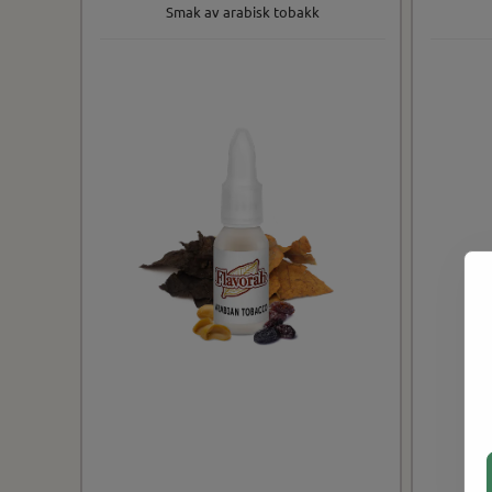
Smak av arabisk tobakk