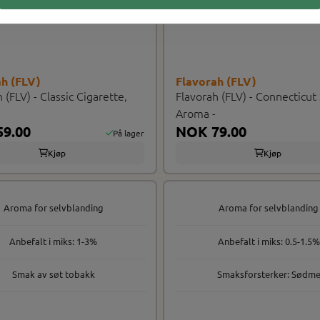
ah (FLV)
Flavorah (FLV)
 (FLV) - Classic Cigarette,
Flavorah (FLV) - Connecticut
Aroma -
9.00
NOK 79.00
På lager
Kjøp
Kjøp
Aroma for selvblanding
Aroma for selvblanding
Anbefalt i miks: 1-3%
Anbefalt i miks: 0.5-1.5%
Smak av søt tobakk
Smaksforsterker: Sødm