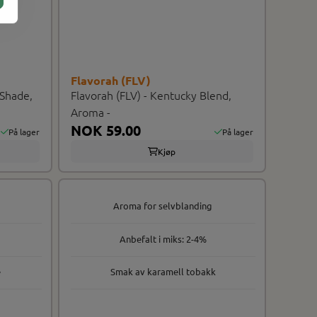
Flavorah (FLV)
 Shade,
Flavorah (FLV) - Kentucky Blend,
Aroma -
NOK 59.00
På lager
På lager
Kjøp
Aroma for selvblanding
Anbefalt i miks: 2-4%
e
Smak av karamell tobakk