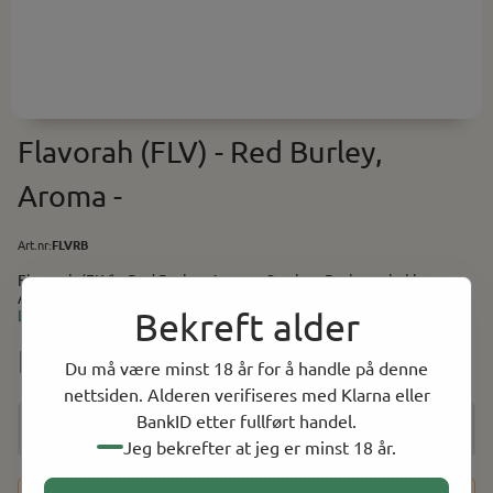
Flavorah (FLV) - Red Burley,
Aroma -
Art.nr:
FLVRB
Flavorah (FLV) - Red Burley, Aroma - Smak av Burley tobakk.
Anbefalt i miks: 3-5% Baser (PG/VG) finner du her. Utstyr og
Bekreft alder
tilbehør til selvblanding finner du her.
Les mer
NOK 69.00
Du må være minst 18 år for å handle på denne
nettsiden. Alderen verifiseres med Klarna eller
BankID etter fullført handel.
Jeg bekrefter at jeg er minst 18 år.