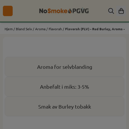
Hopp til innhold
Hjem
/
Bland Selv
/
Aroma
/
Flavorah
/
Flavorah (FLV) - Red Burley, Aroma -
Aroma for selvblanding
Anbefalt i miks: 3-5%
Smak av Burley tobakk