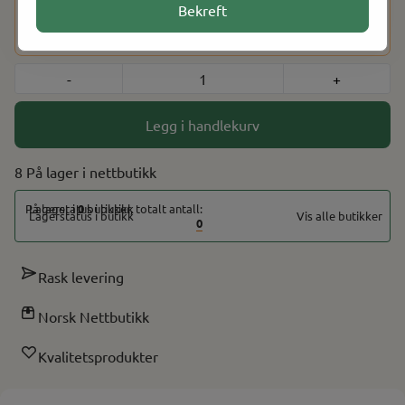
Dette produktet har en aldersbegrensning på 18 år. Etter at
Bekreft
du har fullført kjøpet, vil du bli bedt om å bekrefte alderen
din ved hjelp av BankID for å fullføre bestillingen.
-
+
Legg i handlekurv
8 På lager
På lager i
0
butikker, totalt antall:
Vis alle butikker
0
Rask levering
Norsk Nettbutikk
Kvalitetsprodukter