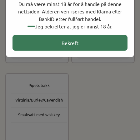
Du må være minst 18 år for å handle på denne
nettsiden. Alderen verifiseres med Klarna eller
BankID etter fullført handel.
Solani
Solani
Jeg bekrefter at jeg er minst 18 år.
Solani Blue 50 gr,
Solani Green 50 gr,
Pipetobakk
Pipetobakk
Bekreft
NOK 501.00
NOK 501.00
På lager
På lager
Kjøp
Kjøp
Pipetobakk
Virginia/Burley/Cavendish
Smaksatt med whiskey