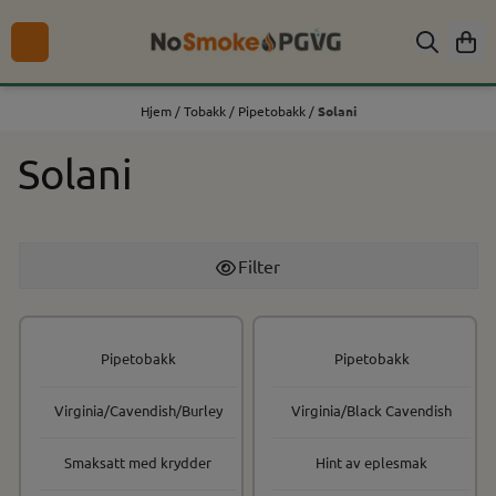
Hopp til innhold
Hjem
/
Tobakk
/
Pipetobakk
/
Solani
Solani
Filter
Pipetobakk
Pipetobakk
Virginia/Cavendish/Burley
Virginia/Black Cavendish
Smaksatt med krydder
Hint av eplesmak