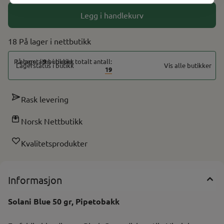
Legg i handlekurv
18 På lager
På lager i
9
butikker, totalt antall:
Vis alle butikker
19
Rask levering
Norsk Nettbutikk
Kvalitetsprodukter
Informasjon
Solani Blue 50 gr, Pipetobakk