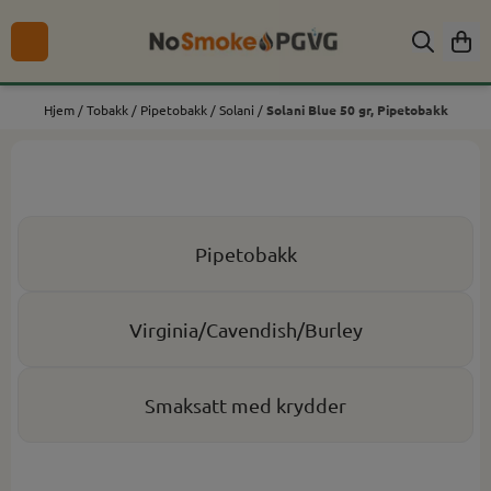
Hopp til innhold
Hjem
/
Tobakk
/
Pipetobakk
/
Solani
/
Solani Blue 50 gr, Pipetobakk
Pipetobakk
Virginia/Cavendish/Burley
Smaksatt med krydder