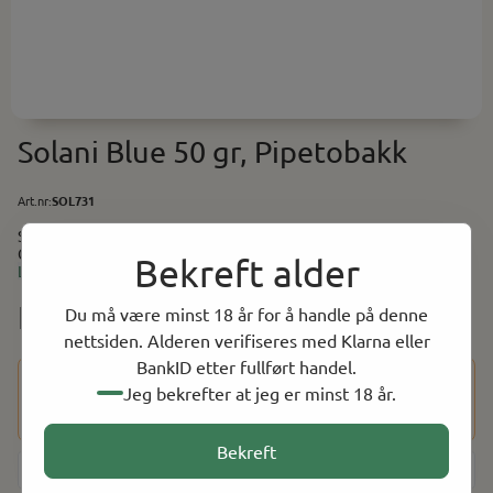
Solani Blue 50 gr, Pipetobakk
Art.nr:
SOL731
Solani Blue 50 gr, Pipetobakk En fyldig blanding av Black
Cavendish, søtlig Virginia, nøtteaktig Burley, og krydderpreget
Bekreft alder
Les mer
Perique.
NOK 501.00
Du må være minst 18 år for å handle på denne
nettsiden. Alderen verifiseres med Klarna eller
BankID etter fullført handel.
Dette produktet har en aldersbegrensning på 18 år. Etter at
Jeg bekrefter at jeg er minst 18 år.
du har fullført kjøpet, vil du bli bedt om å bekrefte alderen
din ved hjelp av BankID for å fullføre bestillingen.
Bekreft
-
+