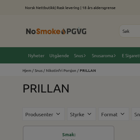
Hopp til innhold
Norsk Nettbutikk| Rask levering | 18 års aldersgrense
Nyheter
Utgående
Snus
Snusaroma
E Sigaret
Hjem
/
Snus
/
Nikotinfri Porsjon
/
PRILLAN
PRILLAN
Produsenter
Styrke
Format
Sn