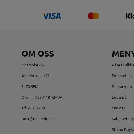
OM OSS
MEN
Nosmoke AS
Våre Butikke
Andebuveien 21
Forsendelse 
3170 SEM
Personvern
Org. nr. 927011816MVA
Logg på
Tlf:
46361700
Om oss
post@nosmoke.no
Salgsbeting
Stump Røyk