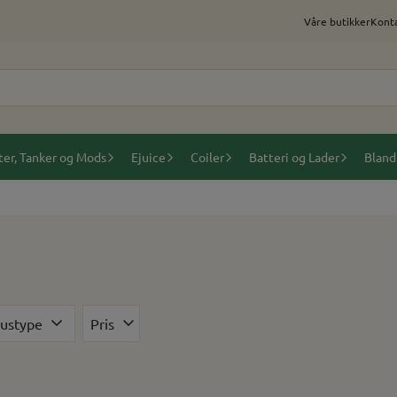
Våre butikker
Konta
ter, Tanker og Mods
Ejuice
Coiler
Batteri og Lader
Bland
ustype
Pris