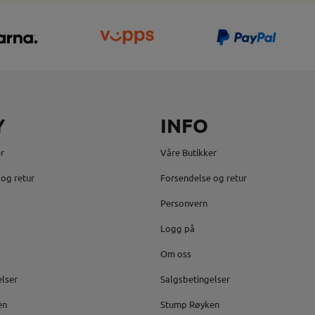
Y
INFO
r
Våre Butikker
og retur
Forsendelse og retur
Personvern
Logg på
Om oss
elser
Salgsbetingelser
en
Stump Røyken