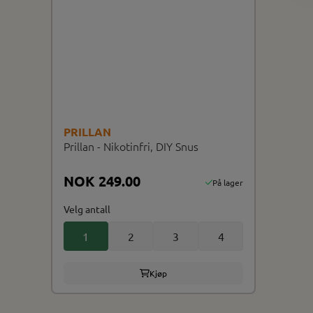
PRILLAN
Prillan - Nikotinfri, DIY Snus
NOK 249.00
På lager
Velg antall
1
2
3
4
Kjøp