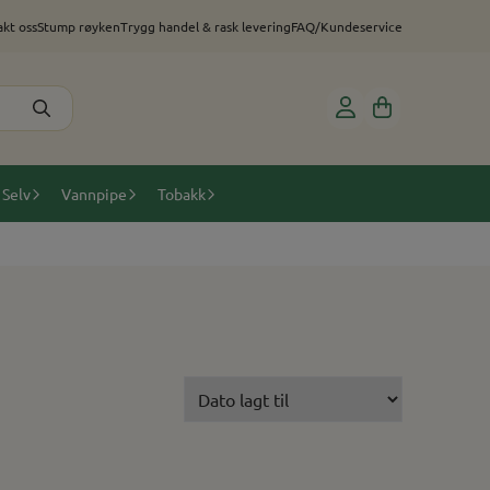
kt oss
Stump røyken
Trygg handel & rask levering
FAQ/Kundeservice
 Selv
Vannpipe
Tobakk