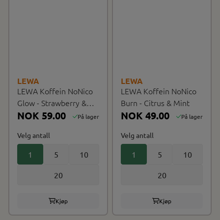
LEWA
LEWA
LEWA Koffein NoNico
LEWA Koffein NoNico
Glow - Strawberry &
Burn - Citrus & Mint
Vanilla
NOK 59.00
NOK 49.00
På lager
På lager
Velg antall
Velg antall
1
5
10
1
5
10
20
20
Kjøp
Kjøp