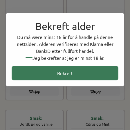
LEWA
LEWA
Bekreft alder
LEWA Koffein NoNico
LEWA Koffein NoNico
Power - Wintermint
Power - Cola & Lime
Du må være minst 18 år for å handle på denne
NOK 49.00
NOK 49.00
På lager
På lager
nettsiden. Alderen verifiseres med Klarna eller
BankID etter fullført handel.
Velg antall
Velg antall
Jeg bekrefter at jeg er minst 18 år.
1
5
10
1
5
10
Bekreft
20
20
Kjøp
Kjøp
Jordbær og vanilje
Citrus og Mint