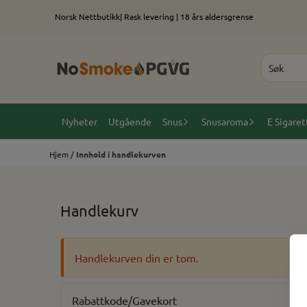
Hopp til innhold
Norsk Nettbutikk| Rask levering | 18 års aldersgrense
Nyheter
Utgående
Snus
Snusaroma
E Sigaret
Hjem
/
Innhold i handlekurven
Handlekurv
Handlekurven din er tom.
Rabattkode/Gavekort