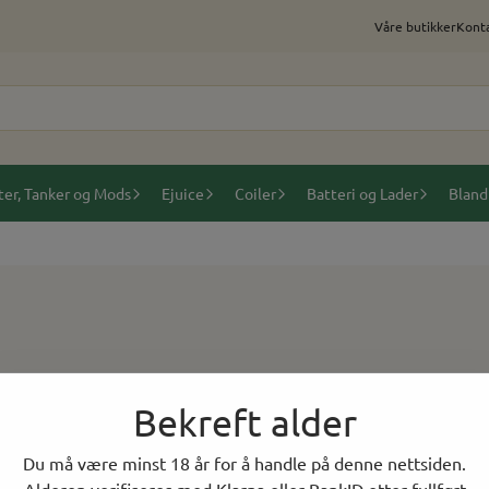
Våre butikker
Konta
ter, Tanker og Mods
Ejuice
Coiler
Batteri og Lader
Bland
Bekreft alder
Du må være minst 18 år for å handle på denne nettsiden.
Legg til kommentar
(valgfritt)