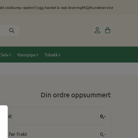
kt oss
Stump røyken
Trygg handel & rask levering
FAQ/Kundeservice
 Selv
Vannpipe
Tobakk
Din ordre oppsummert
0,-
Totalt
Pris før frakt
0,-