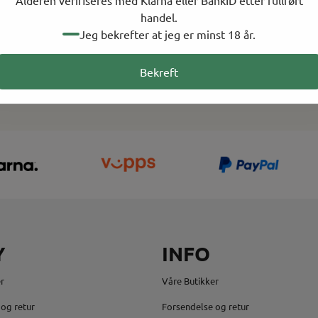
Alderen verifiseres med Klarna eller BankID etter fullført
handel.
Legg til
Jeg bekrefter at jeg er minst 18 år.
Bekreft
Y
INFO
r
Våre Butikker
og retur
Forsendelse og retur