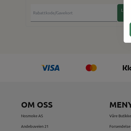
Legg
til
OM OSS
MEN
Nosmoke AS
Våre Butikke
Andebuveien 21
Forsendelse 