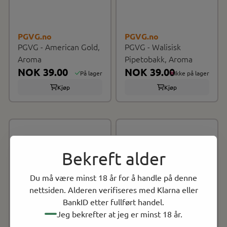
PGVG.no
PGVG.no
PGVG - American Gold,
PGVG - Walisisk
Aroma
Pipetobakk, Aroma
NOK 39.00
NOK 39.00
På lager
Ikke på lager
Kjøp
Kjøp
Aroma for selvblanding
Aroma for selvblanding
Bekreft alder
Anbefalt i miks: 15-20%
Anbefalt i miks: 15-20%
Du må være minst 18 år for å handle på denne
Smak av kraftig tobakk
Smak av Virginia tobakk
nettsiden. Alderen verifiseres med Klarna eller
BankID etter fullført handel.
Jeg bekrefter at jeg er minst 18 år.