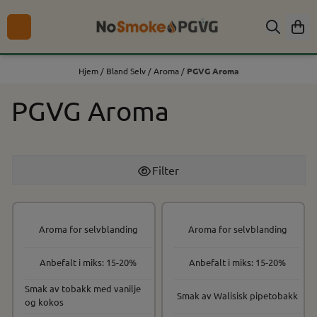
Hopp til innhold
Hjem
/
Bland Selv
/
Aroma
/
PGVG Aroma
PGVG Aroma
Filter
Aroma for selvblanding
Aroma for selvblanding
Anbefalt i miks: 15-20%
Anbefalt i miks: 15-20%
Smak av tobakk med vanilje
Smak av Walisisk pipetobakk
og kokos