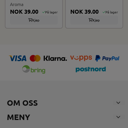
Aroma
NOK 39.00
NOK 39.00
På lager
På lager
Kjøp
Kjøp
OM OSS
Nosmoke AS
MENY
Andebuveien 21
Våre Butikker