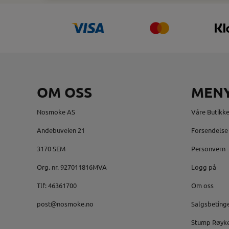
OM OSS
MEN
Nosmoke AS
Våre Butikke
Andebuveien 21
Forsendelse 
3170 SEM
Personvern
Org. nr. 927011816MVA
Logg på
Tlf:
46361700
Om oss
post@nosmoke.no
Salgsbeting
Stump Røyk