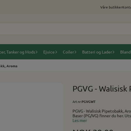
Våre butikker
Konta
ter, Tanker og Mods
Ejuice
Coiler
Batteri og Lader
Bland
akk, Aroma
PGVG - Walisisk
Art.nr:
PGVGWT
PGVG - Walisisk Pipetobakk, Aroma Smak av Walisisk pipetobakk. Anbefalt i mik
Baser
Les mer