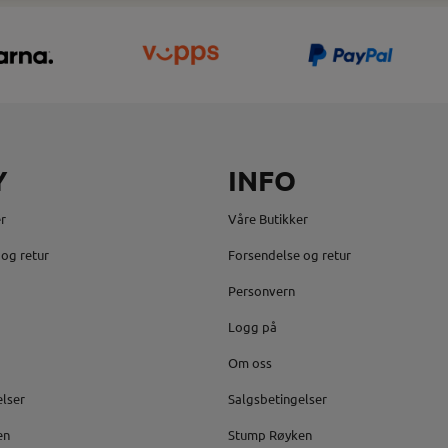
Y
INFO
r
Våre Butikker
og retur
Forsendelse og retur
Personvern
Logg på
Om oss
elser
Salgsbetingelser
en
Stump Røyken