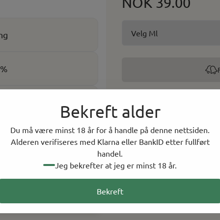
NOK 39.00
ng
0%
Dette produktet har en alder
obakk
Bekreft alder
vil du bli bedt om å bek
Du må være minst 18 år for å handle på denne nettsiden.
Alderen verifiseres med Klarna eller BankID etter fullført
-
+
handel.
Jeg bekrefter at jeg er minst 18 år.
På lager i
0
butikker, 
Bekreft
Rask levering