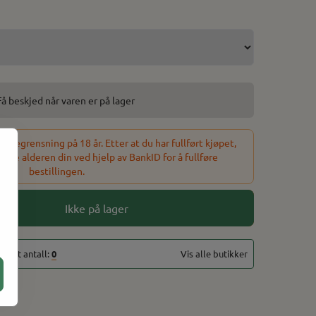
Få beskjed når varen er på lager
sbegrensning på 18 år. Etter at du har fullført kjøpet,
refte alderen din ved hjelp av BankID for å fullføre
bestillingen.
Ikke på lager
totalt antall:
0
Vis alle butikker