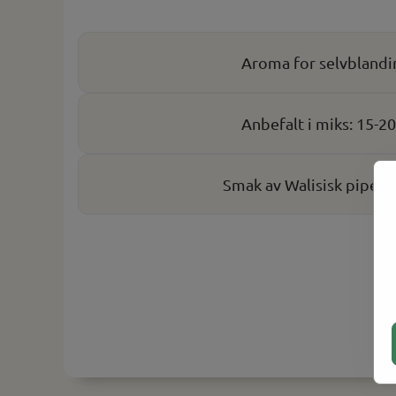
Aroma for selvblandi
Anbefalt i miks: 15-2
Smak av Walisisk pipet