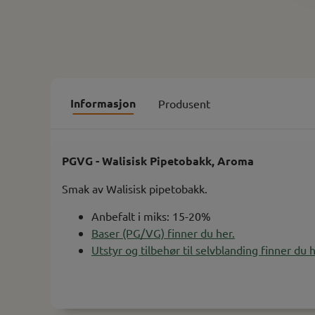
Informasjon
Produsent
PGVG - Walisisk Pipetobakk, Aroma
Smak av Walisisk pipetobakk.
Anbefalt i miks: 15-20%
Baser (PG/VG) finner du her.
Utstyr og tilbehør til selvblanding finner du h