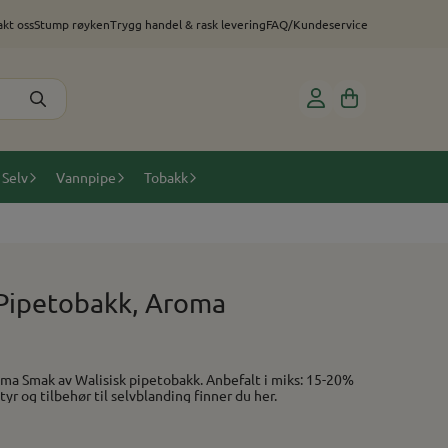
kt oss
Stump røyken
Trygg handel & rask levering
FAQ/Kundeservice
 Selv
Vannpipe
Tobakk
 Pipetobakk, Aroma
s: 15-20%
 (PG/VG) finner du her. Utstyr og tilbehør til selvblanding finner du her.