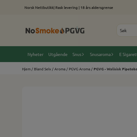
Hopp til innhold
Norsk Nettbutikk| Rask levering | 18 års aldersgrense
Nyheter
Utgående
Snus
Snusaroma
E Sigaret
Hjem
/
Bland Selv
/
Aroma
/
PGVG Aroma
/
PGVG - Walisisk Pipetob