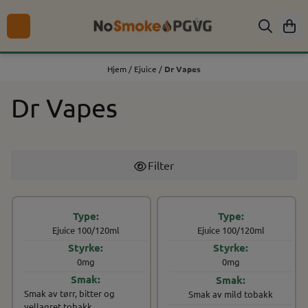
Hopp til innhold
Hjem
/
Ejuice
/
Dr Vapes
Dr Vapes
Filter
Ejuice 100/120ml
Ejuice 100/120ml
0mg
0mg
Smak av tørr, bitter og
Smak av mild tobakk
vellagret tobakk