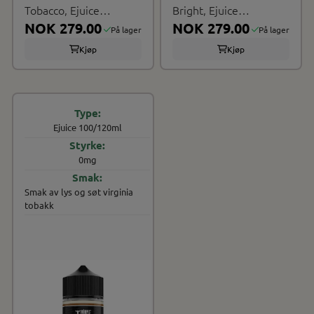
Tobacco, Ejuice
Bright, Ejuice
100/120ml
NOK 279.00
100/120ml
NOK 279.00
På lager
På lager
Kjøp
Kjøp
Ejuice 100/120ml
0mg
Smak av lys og søt virginia
tobakk