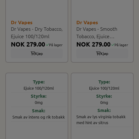
Dr Vapes
Dr Vapes
Dr Vapes - Dry Tobacco,
Dr Vapes - Smooth
Ejuice 100/120ml
Tobacco, Ejuice
NOK 279.00
100/120ml
NOK 279.00
På lager
På lager
Kjøp
Kjøp
Ejuice 100/120ml
Ejuice 100/120ml
0mg
0mg
Smak av lys virginia tobakk
Smak av intens og rik tobakk
med hint av sitrus