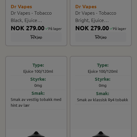
Dr Vapes
Dr Vapes
Dr Vapes - Tobacco
Dr Vapes - Tobacco
Black, Ejuice
Bright, Ejuice
100/120ml
NOK 279.00
100/120ml
NOK 279.00
På lager
På lager
Kjøp
Kjøp
Ejuice 100/120ml
Ejuice 100/120ml
0mg
0mg
Smak av vestlig tobakk med
Smak av klassisk Ry4 tobakk
hint av lær