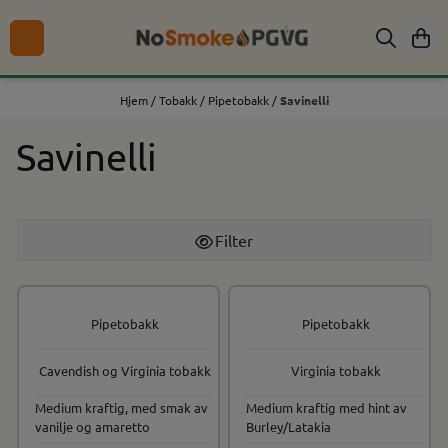
Hopp til innhold
Hjem
/
Tobakk
/
Pipetobakk
/
Savinelli
Savinelli
Filter
Pipetobakk
Pipetobakk
Cavendish og Virginia tobakk
Virginia tobakk
Medium kraftig, med smak av
Medium kraftig med hint av
vanilje og amaretto
Burley/Latakia