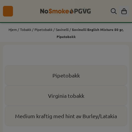
Hopp til innhold
Hjem
/
Tobakk
/
Pipetobakk
/
Savinelli
/
Savinelli English Mixture 50 gr,
Pipetobakk
Pipetobakk
Virginia tobakk
Medium kraftig med hint av Burley/Latakia