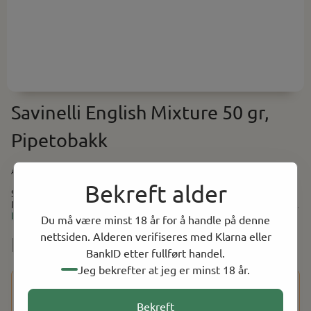
Savinelli English Mixture 50 gr,
Pipetobakk
Art.nr:
SOL714
Bekreft alder
Savinelli English Mixture 50 gr, Pipetobakk Savinelli English
Mixture er en medium kraftig blanding, med en høy andel Virginia,
Les mer
et hint av Burley og litt røykaktig Latakia.
Du må være minst 18 år for å handle på denne
nettsiden. Alderen verifiseres med Klarna eller
NOK 501.00
BankID etter fullført handel.
Jeg bekrefter at jeg er minst 18 år.
Dette produktet har en aldersbegrensning på 18 år. Etter at
du har fullført kjøpet, vil du bli bedt om å bekrefte alderen
Bekreft
din ved hjelp av BankID for å fullføre bestillingen.