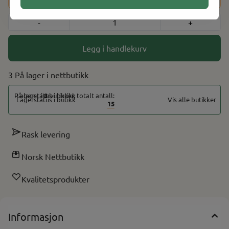
-
+
Legg i handlekurv
3 På lager
På lager i
8
butikker, totalt antall:
Vis alle butikker
15
Rask levering
Norsk Nettbutikk
Kvalitetsprodukter
Informasjon