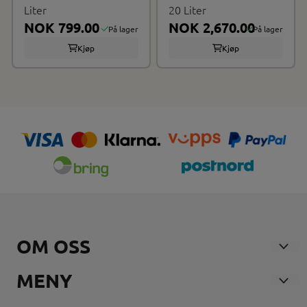
Liter
20 Liter
NOK 799.00
NOK 2,670.00
På lager
På lager
Kjøp
Kjøp
OM OSS
Nosmoke AS
MENY
Andebuveien 21
Våre Butikker