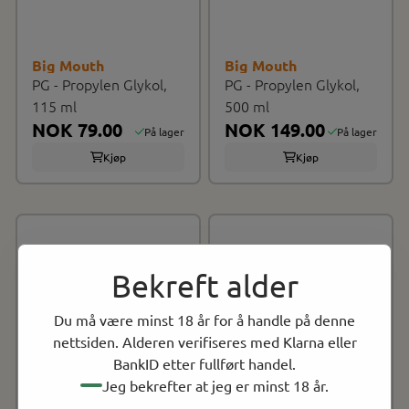
Big Mouth
Big Mouth
PG - Propylen Glykol,
PG - Propylen Glykol,
115 ml
500 ml
NOK 79.00
NOK 149.00
På lager
På lager
Kjøp
Kjøp
Bekreft alder
Du må være minst 18 år for å handle på denne
nettsiden. Alderen verifiseres med Klarna eller
BankID etter fullført handel.
Jeg bekrefter at jeg er minst 18 år.