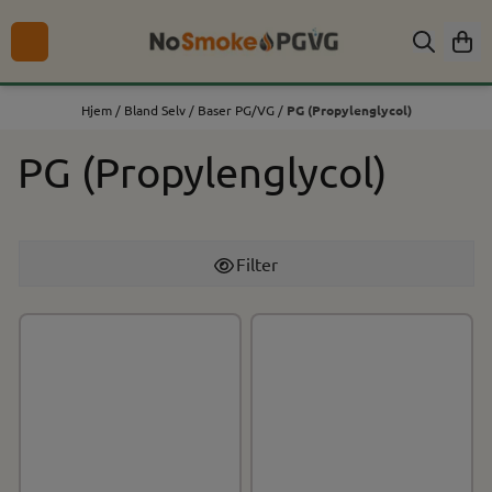
Hopp til innhold
Hjem
/
Bland Selv
/
Baser PG/VG
/
PG (Propylenglycol)
PG (Propylenglycol)
Filter