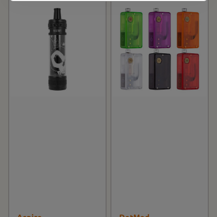
Aspire
DotMod