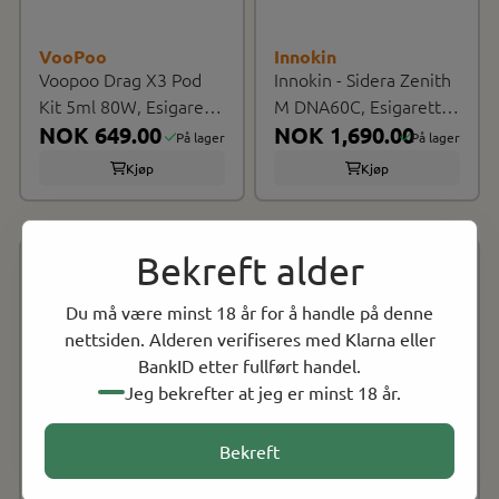
VooPoo
Innokin
Voopoo Drag X3 Pod
Innokin - Sidera Zenith
Kit 5ml 80W, Esigarett
M DNA60C, Esigarett
Sett
NOK 649.00
Sett
NOK 1,690.00
På lager
På lager
Kjøp
Kjøp
Bekreft alder
14 til 80 Watt / For munn- og
E-Shisha Pod System
lungetrekk
Du må være minst 18 år for å handle på denne
2ml kapasitet / Sidefylling /
6ml kapasitet
nettsiden. Alderen verifiseres med Klarna eller
Bunnlufting
BankID etter fullført handel.
Benytter 18650 batteri (kjøpes
3800mAh / USB-C
Jeg bekrefter at jeg er minst 18 år.
separat) / USB-C
Bekreft