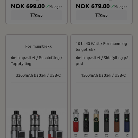
NOK 699.00
Sett
NOK 679.00
På lager
På lager
Kjøp
Kjøp
10 til 40 Watt / For munn- og
For munntrekk
lungetrekk
4ml kapasitet / Bunnlufting /
4ml kapasitet / Sidefylling på
Toppfylling
pod
3200mAh batteri / USB-C
1500mAh batteri / USB-C