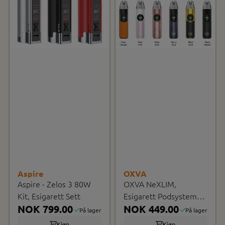
Aspire
OXVA
Aspire - Zelos 3 80W
OXVA NeXLIM,
Kit, Esigarett Sett
Esigarett Podsystem
NOK 799.00
1500mAh
NOK 449.00
På lager
På lager
Kjøp
Kjøp