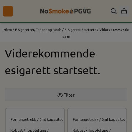
Hopp til innhold
Hjem
/
E Sigaretter, Tanker og Mods
/
E-Sigarett Startsett
/
Viderekommende
Sett
Viderekommende
esigarett startsett.
Filter
For lungetrekk / 6ml kapasitet
For lungetrekk / 6ml kapasitet
Robust / Topplufting /
Robust / Topplufting /