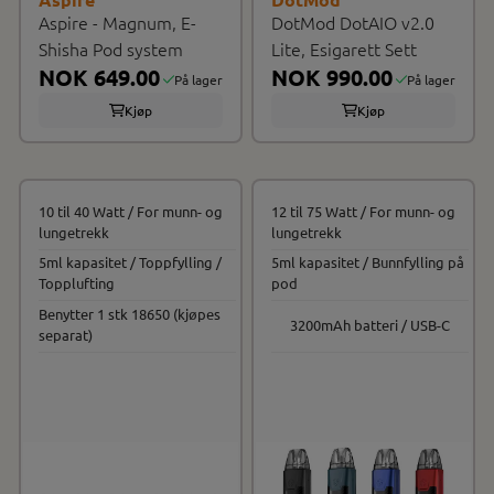
Aspire - Magnum, E-
DotMod DotAIO v2.0
Shisha Pod system
Lite, Esigarett Sett
NOK 649.00
NOK 990.00
På lager
På lager
Kjøp
Kjøp
10 til 40 Watt / For munn- og
12 til 75 Watt / For munn- og
lungetrekk
lungetrekk
5ml kapasitet / Toppfylling /
5ml kapasitet / Bunnfylling på
Topplufting
pod
Benytter 1 stk 18650 (kjøpes
3200mAh batteri / USB-C
separat)