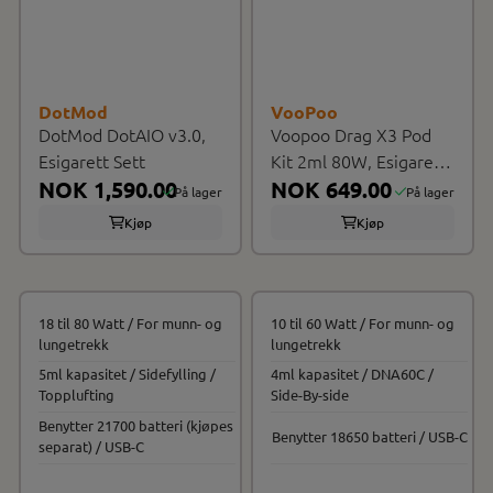
DotMod
VooPoo
DotMod DotAIO v3.0,
Voopoo Drag X3 Pod
Esigarett Sett
Kit 2ml 80W, Esigarett
NOK 1,590.00
Sett
NOK 649.00
På lager
På lager
Kjøp
Kjøp
18 til 80 Watt / For munn- og
10 til 60 Watt / For munn- og
lungetrekk
lungetrekk
5ml kapasitet / Sidefylling /
4ml kapasitet / DNA60C /
Topplufting
Side-By-side
Benytter 21700 batteri (kjøpes
Benytter 18650 batteri / USB-C
separat) / USB-C