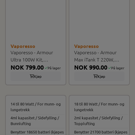
Vaporesso
Vaporesso
Vaporesso - Armour
Vaporesso - Armour
Ultra 100W Kit,
Max iTank T 220W,
Esigarett Sett
NOK 799.00
Esigarett ...
NOK 990.00
På lager
På lager
Kjøp
Kjøp
14 til 80 Watt / For munn- og
18 til 80 Watt / For munn- og
lungetrekk
lungetrekk
4ml kapasitet / Sidefylling /
2ml kapasitet / Sidefylling /
Bunnlufting
Topplufting
Benytter 18650 batteri (kjøpes
Benytter 21700 batteri (kjøpes