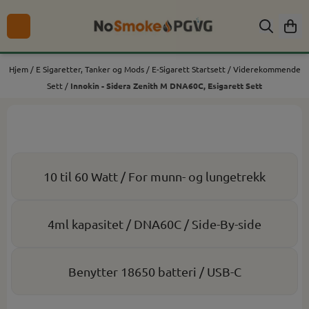
Hopp til innhold
Hjem
/
E Sigaretter, Tanker og Mods
/
E-Sigarett Startsett
/
Viderekommende
Sett
/
Innokin - Sidera Zenith M DNA60C, Esigarett Sett
10 til 60 Watt / For munn- og lungetrekk
4ml kapasitet / DNA60C / Side-By-side
Benytter 18650 batteri / USB-C