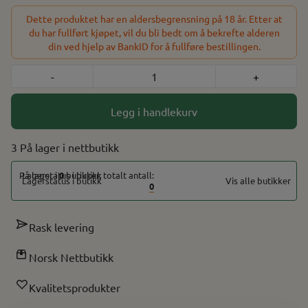
Escribe programvare Avansert temperaturkontroll USB-C - 5V/1A
Innhold i pakken: 1* Innokin Sidera Mod Enhet 1* Innokin Zenith
Dette produktet har en aldersbegrensning på 18 år. Etter at
Minimal Tank, 4ml 1* Innokin Z-Coil 0.8ohm (pre-installert) 1*
du har fullført kjøpet, vil du bli bedt om å bekrefte alderen
Innokin Z-Coil 0.3ohm 1* MTL munnstykke (pre-installert) 1* RDL
din ved hjelp av BankID for å fullføre bestillingen.
munnstykke 1* Ekstra 4ml reserveglass 1* Ekstra O-ring sett 1*
Bruksanvisning
-
+
Legg i handlekurv
3 På lager
På lager i
0
butikker, totalt antall:
Vis alle butikker
0
Rask levering
Norsk Nettbutikk
Kvalitetsprodukter