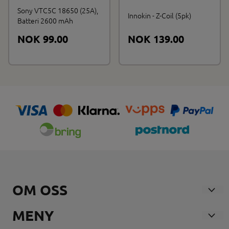
Sony VTC5C 18650 (25A),
Innokin - Z-Coil (5pk)
Batteri 2600 mAh
NOK 99.00
NOK 139.00
OM OSS
Nosmoke AS
MENY
Andebuveien 21