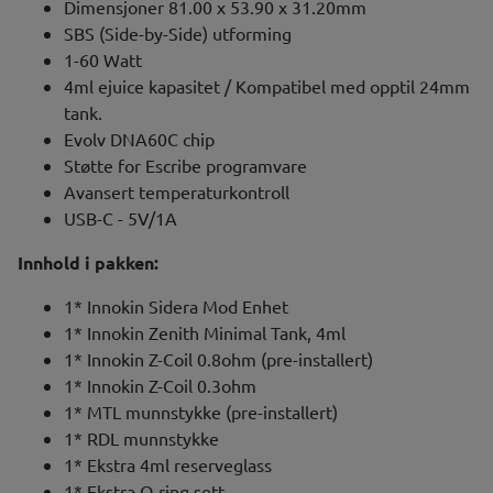
Dimensjoner 81.00 x 53.90 x 31.20mm
SBS (Side-by-Side) utforming
1-60 Watt
4ml ejuice kapasitet / Kompatibel med opptil 24mm
tank.
Evolv DNA60C chip
Støtte for Escribe programvare
Avansert temperaturkontroll
USB-C - 5V/1A
Innhold i pakken:
1* Innokin Sidera Mod Enhet
1* Innokin Zenith Minimal Tank, 4ml
1* Innokin Z-Coil 0.8ohm (pre-installert)
1* Innokin Z-Coil 0.3ohm
1* MTL munnstykke (pre-installert)
1* RDL munnstykke
1* Ekstra 4ml reserveglass
1* Ekstra O-ring sett