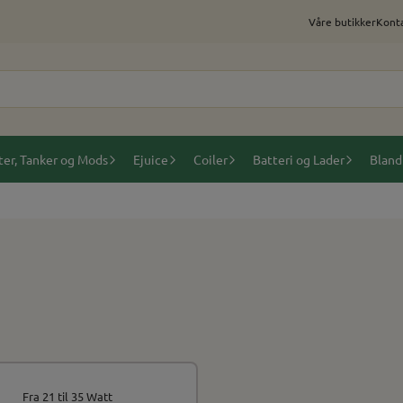
Våre butikker
Konta
ter, Tanker og Mods
Ejuice
Coiler
Batteri og Lader
Bland
Fra 21 til 35 Watt