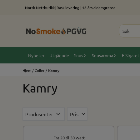
Hopp til innhold
Norsk Nettbutikk| Rask levering | 18 års aldersgrense
Nyheter
Utgående
Snus
Snusaroma
E Sigaret
Hjem
/
Coiler
/
Kamry
Kamry
Produsenter
Pris
Fra 20 til 30 Watt