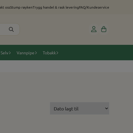
kt oss
Stump røyken
Trygg handel & rask levering
FAQ/Kundeservice
 Selv
Vannpipe
Tobakk