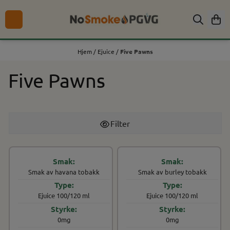
Hopp til innhold
Hjem
/
Ejuice
/
Five Pawns
Five Pawns
Filter
Smak av havana tobakk
Smak av burley tobakk
Ejuice 100/120 ml
Ejuice 100/120 ml
0mg
0mg