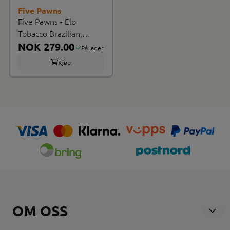
Five Pawns
Five Pawns - Elo
Tobacco Brazilian,
Ejuice ...
NOK 279.00
På lager
Kjøp
OM OSS