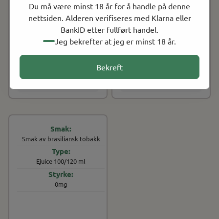
Du må være minst 18 år for å handle på denne
nettsiden. Alderen verifiseres med Klarna eller
BankID etter fullført handel.
Five Pawns
Five Pawns
Jeg bekrefter at jeg er minst 18 år.
Five Pawns - Royal
Five Pawns - Kingside
Tobacco Havana, Ejuice
Tobacco Burley, Ejuice
Bekreft
...
NOK 279.00
...
NOK 279.00
På lager
På lager
Kjøp
Kjøp
Smak av brasiliansk tobakk
Ejuice 100/120 ml
0mg