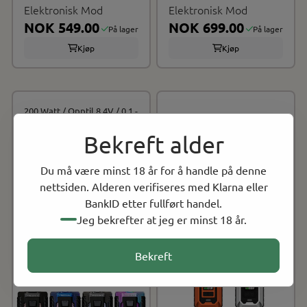
Elektronisk Mod
Elektronisk Mod
NOK 549.00
NOK 699.00
På lager
På lager
Kjøp
Kjøp
200 Watt / Opptil 8.4V / 0.1 -
220 Watt / Opptil 8.4V
3.0ohm
Bekreft alder
FMChip 2.0 / USB-C / 510
Axon Chip / USB-C / 510
Connector
Connector
Du må være minst 18 år for å handle på denne
Benytter 2x 18650 batterier
Benytter 2x 18650/21700
nettsiden. Alderen verifiseres med Klarna eller
(kjøpes separat)
batterier (kjøpes separat)
BankID etter fullført handel.
Jeg bekrefter at jeg er minst 18 år.
Bekreft