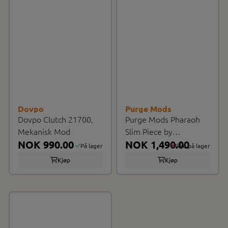
Dovpo
Purge Mods
Dovpo Clutch 21700,
Purge Mods Pharaoh
Mekanisk Mod
Slim Piece by
NOK 990.00
Hagermann Series ...
NOK 1,490.00
På lager
Ikke på lager
Kjøp
Kjøp