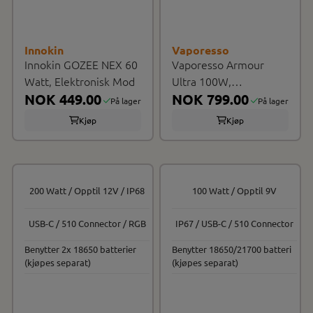
Innokin
Vaporesso
Innokin GOZEE NEX 60
Vaporesso Armour
Watt, Elektronisk Mod
Ultra 100W,
NOK 449.00
Elektronisk Mod
NOK 799.00
På lager
På lager
Kjøp
Kjøp
200 Watt / Opptil 12V / IP68
100 Watt / Opptil 9V
USB-C / 510 Connector / RGB
IP67 / USB-C / 510 Connector
Benytter 2x 18650 batterier
Benytter 18650/21700 batteri
(kjøpes separat)
(kjøpes separat)