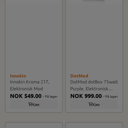
Innokin
DotMod
Innokin Kroma 217,
DotMod dotBox 75watt
Elektronisk Mod
Purple, Elektronisk
NOK 549.00
Mod
NOK 999.00
På lager
På lager
Kjøp
Kjøp