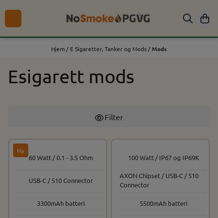
Hopp til innhold
Hjem
/
E Sigaretter, Tanker og Mods
/
Mods
Esigarett mods
Filter
Ny
60 Watt / 0.1 - 3.5 Ohm
100 Watt / IP67 og IP69K
AXON Chipset / USB-C / 510
USB-C / 510 Connector
Connector
3300mAh batteri
5500mAh batteri