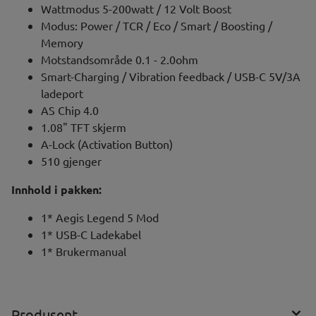
Wattmodus 5-200watt / 12 Volt Boost
Modus: Power / TCR / Eco / Smart / Boosting /
Memory
Motstandsområde 0.1 - 2.0ohm
Smart-Charging / Vibration feedback / USB-C 5V/3A
ladeport
AS Chip 4.0
1.08" TFT skjerm
A-Lock (Activation Button)
510 gjenger
Innhold i pakken:
1* Aegis Legend 5 Mod
1* USB-C Ladekabel
1* Brukermanual
Produsent