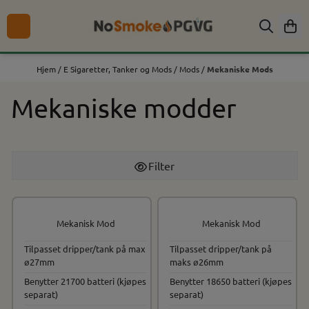
Hopp til innhold
Hjem
/
E Sigaretter, Tanker og Mods
/
Mods
/
Mekaniske Mods
Mekaniske modder
Filter
Mekanisk Mod
Mekanisk Mod
Tilpasset dripper/tank på max
Tilpasset dripper/tank på
ø27mm
maks ø26mm
Benytter 21700 batteri (kjøpes
Benytter 18650 batteri (kjøpes
separat)
separat)