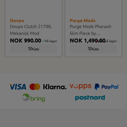
Dovpo
Purge Mods
Dovpo Clutch 21700,
Purge Mods Pharaoh
Mekanisk Mod
Slim Piece by
NOK 990.00
Hagermann Series ...
NOK 1,490.00
På lager
Ikke på lager
Kjøp
Kjøp