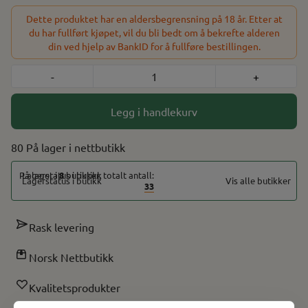
støvsikker) 0.96" TFT Skjerm USB-C lading: 5V/3A vanlig / 9V/2A
hurtig Innhold i pakken: 1* Vaporesso Armor Ultra Mod 1*
Dette produktet har en aldersbegrensning på 18 år. Etter at
Vaporesso iTank T Tank 6ml 1* Vaporesso GTi 0.4 ohm Mesh 1*
du har fullført kjøpet, vil du bli bedt om å bekrefte alderen
Vaporesso GTi 0.2 ohm Mesh (preinstallert) 1* Ekstra Glass (3ml)
din ved hjelp av BankID for å fullføre bestillingen.
1* Tank beskytter (Gummi deksel til glasset) 1* Reservedeler
(silikonplugg, O-ringer) 1* USB-C kabel 1* Garantikort
-
+
Legg i handlekurv
80 På lager
På lager i
8
butikker, totalt antall:
Vis alle butikker
33
Rask levering
Norsk Nettbutikk
Kvalitetsprodukter