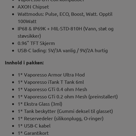
AXON Chipset
Wattmodus: Pulse, ECO, Boost, Watt. Opptil
100Watt
IP68 & IP69K + MIL-STD-810H (Vann, støt og
støvsikker)
0.96" TFT Skjerm
USB-C lading: 5V/3A vanlig / 9V/2A hurtig
Innhold i pakken:
1* Vaporesso Armor Ultra Mod
1* Vaporesso iTank T Tank 6ml
1* Vaporesso GTi 0.4 ohm Mesh
1* Vaporesso GTi 0.2 ohm Mesh (preinstallert)
1* Ekstra Glass (3ml)
1* Tank beskytter (Gummi deksel til glasset)
1* Reservedeler (silikonplugg, O-ringer)
1* USB-C kabel
1* Garantikort