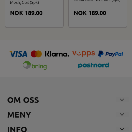
Mesh, Coil (5pk)
NOK 189.00
NOK 189.00
OM OSS
Nosmoke AS
MENY
Andebuveien 21
Våre Butikker
INFO