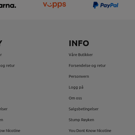
Y
INFO
r
Våre Butikker
og retur
Forsendelse og retur
Personvern
Logg på
Om oss
elser
Salgsbetingelser
en
Stump Røyken
ow Nicotine
You Dont Know Nicotine