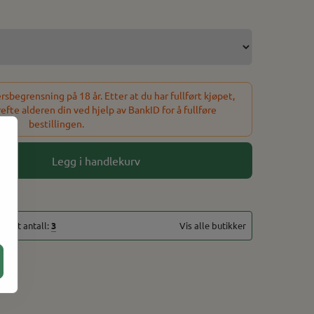
sbegrensning på 18 år. Etter at du har fullført kjøpet,
refte alderen din ved hjelp av BankID for å fullføre
bestillingen.
Legg i handlekurv
totalt antall:
3
Vis alle butikker