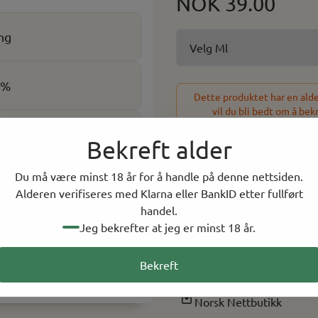
NOK 39.00
ng
0%
Dette produktet har en alder
vil du bli bedt om å bek
kk
Bekreft alder
-
+
Du må være minst 18 år for å handle på denne nettsiden.
Alderen verifiseres med Klarna eller BankID etter fullført
57 På lager
handel.
Jeg bekrefter at jeg er minst 18 år.
På lager i
1
butikker, 
Bekreft
Rask levering
Norsk Nettbutikk