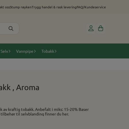
kt oss
Stump røyken
Trygg handel & rask levering
FAQ/Kundeservice
 Selv
Vannpipe
Tobakk
akk , Aroma
 du her. Utstyr og tilbehør til selvblanding finner du her.