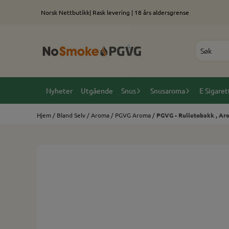
Hopp til innhold
Norsk Nettbutikk| Rask levering | 18 års aldersgrense
Nyheter
Utgående
Snus
Snusaroma
E Sigaret
Hjem
/
Bland Selv
/
Aroma
/
PGVG Aroma
/
PGVG - Rulletobakk , Ar