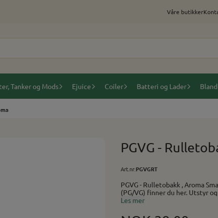
Våre butikker
Konta
ter, Tanker og Mods
Ejuice
Coiler
Batteri og Lader
Bland
oma
PGVG - Rulletob
Art.nr:
PGVGRT
PGVG - Rulletobakk , Aroma Smak av kraftig tobakk. Anbefalt i miks: 15-20% Baser
(PG/VG) finner
Les mer