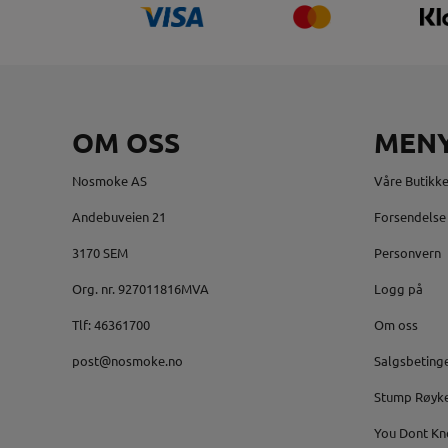
OM OSS
MEN
Nosmoke AS
Våre Butikke
Andebuveien 21
Forsendelse 
3170 SEM
Personvern
Org. nr. 927011816MVA
Logg på
Tlf:
46361700
Om oss
post@nosmoke.no
Salgsbeting
Stump Røyk
You Dont Kn