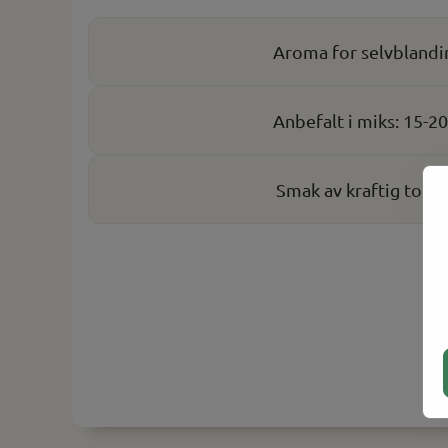
Aroma for selvblandi
Anbefalt i miks: 15-2
Smak av kraftig toba