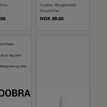
trus,
Coobra - Bergamotte,
a
Snusaroma
.00
NOK 49.00
5ml flaske
til ca. 1kg snus
intergreen og mint