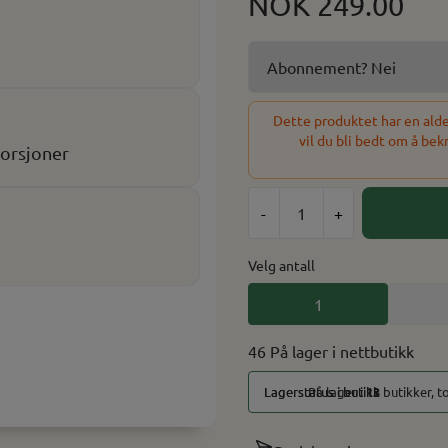
NOK 249.00
Dette produktet har en alder
vil du bli bedt om å bek
porsjoner
-
+
Velg antall
1
er
På lager
P
46 På lager
På lager i
13
butikker, to