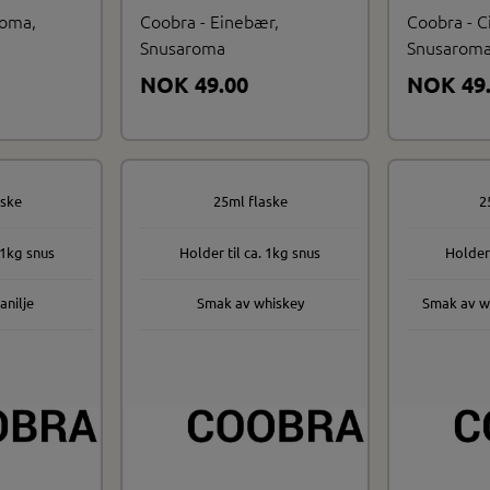
roma,
Coobra - Einebær,
Coobra - Ci
Snusaroma
Snusarom
NOK 49.00
NOK 49
aske
25ml flaske
2
 1kg snus
Holder til ca. 1kg snus
Holder 
anilje
Smak av whiskey
Smak av w