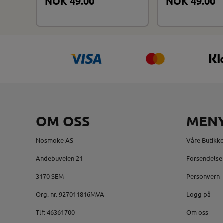
NOK 49.00
NOK 49.00
OM OSS
MEN
Nosmoke AS
Våre Butikke
Andebuveien 21
Forsendelse 
3170 SEM
Personvern
Org. nr. 927011816MVA
Logg på
Tlf:
46361700
Om oss