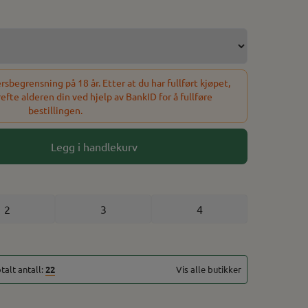
Nikotinfri, 0mg/g Smak av tobakk 0.90 kg / Ca 200 porsjoner
sbegrensning på 18 år. Etter at du har fullført kjøpet,
refte alderen din ved hjelp av BankID for å fullføre
bestillingen.
Legg i handlekurv
2
3
4
å lager
På lager
talt antall:
22
Vis alle butikker