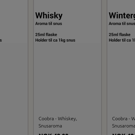
,
Coobra - Whiskey,
Coobra - W
Snusaroma
Snusarom