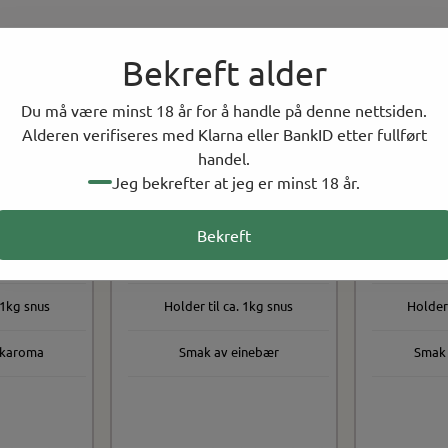
Bekreft alder
Du må være minst 18 år for å handle på denne nettsiden.
Alderen verifiseres med Klarna eller BankID etter fullført
handel.
Jeg bekrefter at jeg er minst 18 år.
Tilbehør
Bekreft
aske
25ml flaske
2
er
På lager
P
 1kg snus
Holder til ca. 1kg snus
Holder 
ykaroma
Smak av einebær
Smak 