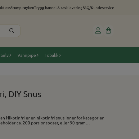
kt oss
Stump røyken
Trygg handel & rask levering
FAQ/Kundeservice
 Selv
Vannpipe
Tobakk
ri, DIY Snus
neholder ca. 200 porsjonsposer, eller 90 gram