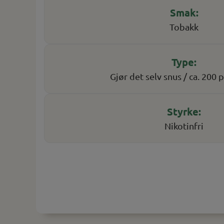
Tobakk
Gjør det selv snus / ca. 200 
Nikotinfri
På lager
På lag