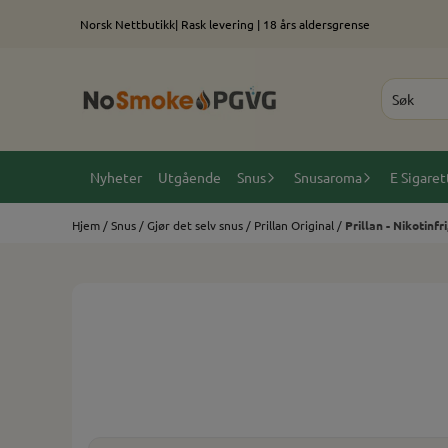
Hopp til innhold
Norsk Nettbutikk| Rask levering | 18 års aldersgrense
Nyheter
Utgående
Snus
Snusaroma
E Sigaret
Hjem
/
Snus
/
Gjør det selv snus
/
Prillan Original
/
Prillan - Nikotinfr