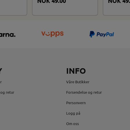
NOK 49.00
NOK 49
Y
INFO
r
Våre Butikker
og retur
Forsendelse og retur
Personvern
Logg på
Om oss