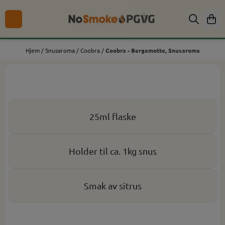
Hopp til innhold
Hjem
/
Snusaroma
/
Coobra
/
Coobra - Bergamotte, Snusaroma
25ml flaske
Holder til ca. 1kg snus
Smak av sitrus