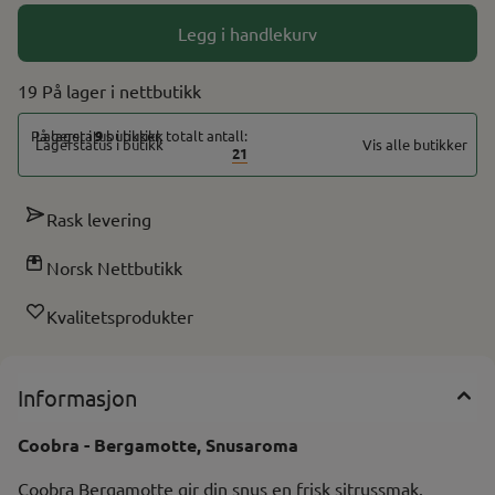
På lager
På lager
Legg i handlekurv
19 På lager
På lager i
9
butikker, totalt antall:
Vis alle butikker
21
Rask levering
Norsk Nettbutikk
Kvalitetsprodukter
Informasjon
Coobra - Bergamotte, Snusaroma
Coobra Bergamotte gir din snus en frisk sitrussmak.