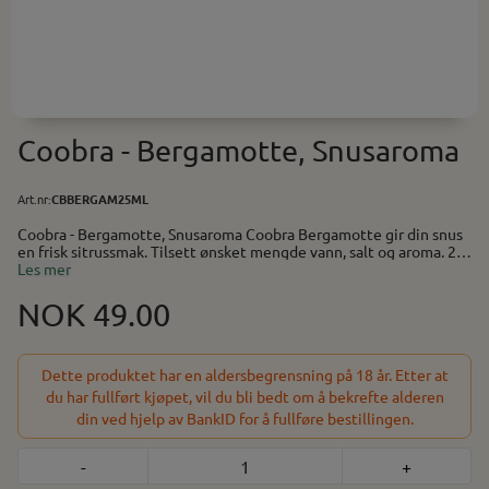
Coobra - Bergamotte, Snusaroma
Art.nr:
CBBERGAM25ML
Coobra - Bergamotte, Snusaroma Coobra Bergamotte gir din snus
en frisk sitrussmak. Tilsett ønsket mengde vann, salt og aroma. 2-3
døgn i kjøleskapet gir beste resultat mht. smak. Aroma til snus
Les mer
Bruksanvisning står på produktet Innhold 25 ml. Holder til ca. 1kg
snus. Smak av sitrus
NOK 49.00
Dette produktet har en aldersbegrensning på 18 år. Etter at
du har fullført kjøpet, vil du bli bedt om å bekrefte alderen
din ved hjelp av BankID for å fullføre bestillingen.
-
+