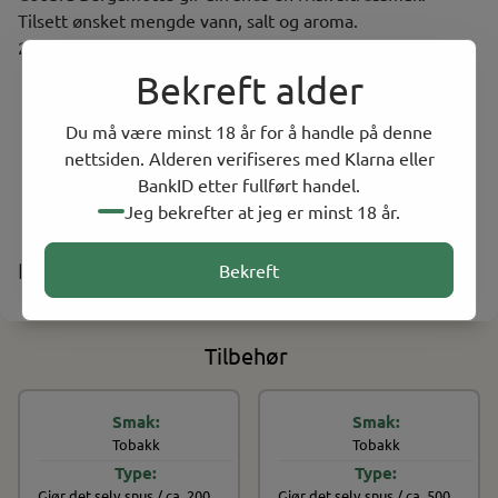
Tilsett ønsket mengde vann, salt og aroma.
2-3 døgn i kjøleskapet gir beste resultat mht. smak.
Bekreft alder
Aroma til snus
Bruksanvisning står på produktet
Du må være minst 18 år for å handle på denne
Innhold 25 ml. Holder til ca. 1kg snus.
nettsiden. Alderen verifiseres med Klarna eller
Smak av sitrus
BankID etter fullført handel.
Jeg bekrefter at jeg er minst 18 år.
Produsent
Bekreft
Tilbehør
Tobakk
Tobakk
På lager
På lager
Gjør det selv snus / ca. 200
Gjør det selv snus / ca. 500