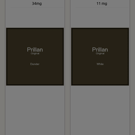
34mg
11 mg