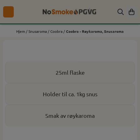
Hopp til innhold
Hjem
/
Snusaroma
/
Coobra
/
Coobra - Røykaroma, Snusaroma
25ml flaske
Holder til ca. 1kg snus
Smak av røykaroma