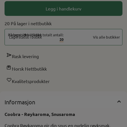
På lager
På lager
Legg i handlekurv
20 På lager
På lager i
9
butikker, totalt antall:
Vis alle butikker
20
Rask levering
Norsk Nettbutikk
Kvalitetsprodukter
Informasjon
Coobra - Røykaroma, Snusaroma
Coobra Røykaroma gir din snus en nydelig røyksmak.