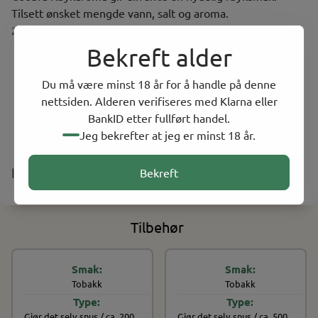
Tilsett ønsket mengde vann, salt og aroma.
2-3 døgn i kjøleskapet gir beste resultat mht. smak.
Bekreft alder
Aroma til snus
Bruksanvisning står på produktet
Du må være minst 18 år for å handle på denne
Innhold 25 ml. Holder til ca. 1kg snus.
nettsiden. Alderen verifiseres med Klarna eller
Smak av røykaroma
BankID etter fullført handel.
Jeg bekrefter at jeg er minst 18 år.
Produsent
Bekreft
Tilbehør
Tobakk
Tobakk
På lager
På lager
Gjør det selv snus / ca. 200
Gjør det selv snus / ca. 500