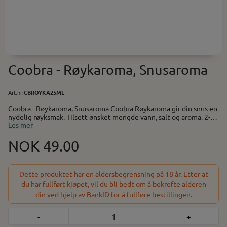
Coobra - Røykaroma, Snusaroma
Art.nr:
CBROYKA25ML
Coobra - Røykaroma, Snusaroma Coobra Røykaroma gir din snus en
nydelig røyksmak. Tilsett ønsket mengde vann, salt og aroma. 2-3
døgn i kjøleskapet gir beste resultat mht. smak. Aroma til snus
Les mer
Bruksanvisning står på produktet Innhold 25 ml. Holder til ca. 1kg
snus. Smak av røykaroma
NOK 49.00
Dette produktet har en aldersbegrensning på 18 år. Etter at
du har fullført kjøpet, vil du bli bedt om å bekrefte alderen
din ved hjelp av BankID for å fullføre bestillingen.
-
+