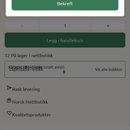
Dette produktet har en aldersbegrensning på 18 år. Etter at
Bekreft
du har fullført kjøpet, vil du bli bedt om å bekrefte alderen
din ved hjelp av BankID for å fullføre bestillingen.
-
+
Legg i handlekurv
12 På lager
På lager i
0
butikker, totalt antall:
Vis alle butikker
0
Rask levering
Norsk Nettbutikk
Kvalitetsprodukter