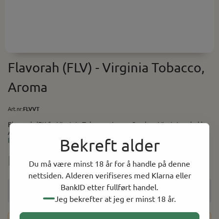
Flavorah (FLV) - Virginia Tobacco,
Aroma
Art.nr:
FLVVT
Flavorah (FLV) - Virginia Tobacco, Aroma Smak av Virginia tobakk.
Anbefalt i miks: 3-5% Baser (PG/VG) finner du her. Utstyr og
Bekreft alder
tilbehør til selvblanding finner du her.
Les mer
NOK 69.00
Du må være minst 18 år for å handle på denne
nettsiden. Alderen verifiseres med Klarna eller
BankID etter fullført handel.
Jeg bekrefter at jeg er minst 18 år.