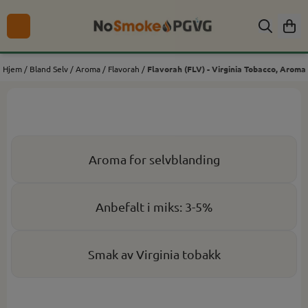
Hopp til innhold
Hjem
/
Bland Selv
/
Aroma
/
Flavorah
/
Flavorah (FLV) - Virginia Tobacco, Aroma
Aroma for selvblanding
Anbefalt i miks: 3-5%
Smak av Virginia tobakk