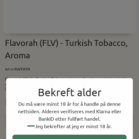
Flavorah (FLV) - Turkish Tobacco,
Aroma
Art.nr:
FLVTUTO
Flavorah (FLV) - Turkish Tobacco, Aroma Smak av tyrkisk tobakk.
Anbefalt i miks: 2-5% Baser (PG/VG) finner du her. Utstyr og
Bekreft alder
tilbehør til selvblanding finner du her.
Les mer
NOK 59.00
Du må være minst 18 år for å handle på denne
nettsiden. Alderen verifiseres med Klarna eller
BankID etter fullført handel.
Jeg bekrefter at jeg er minst 18 år.