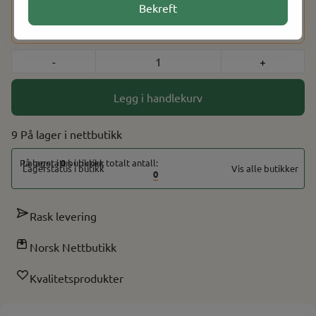
Dette produktet har en aldersbegrensning på 18 år. Etter at
Bekreft
du har fullført kjøpet, vil du bli bedt om å bekrefte alderen
din ved hjelp av BankID for å fullføre bestillingen.
-
+
Legg i handlekurv
9 På lager
På lager i
0
butikker, totalt antall:
Vis alle butikker
0
Rask levering
Norsk Nettbutikk
Kvalitetsprodukter