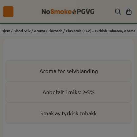
Hopp til innhold
Hjem
/
Bland Selv
/
Aroma
/
Flavorah
/
Flavorah (FLV) - Turkish Tobacco, Aroma
Aroma for selvblanding
Anbefalt i miks: 2-5%
Smak av tyrkisk tobakk