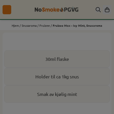
Hopp til innhold
Hjem
/
Snusaroma
/
Fruizee
/
Fruizee Max - Icy Mint, Snusaroma
30ml flaske
Holder til ca 1kg snus
Smak av kjølig mint