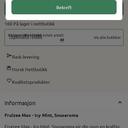
Bekreft
Legg i handlekurv
160 På lager
På lager i
8
butikker, totalt antall:
Vis alle butikker
43
Rask levering
Norsk Nettbutikk
Kvalitetsprodukter
Informasjon
Fruizee Max - Icy Mint, Snusaroma
Fruizee Max - Icy Mint, Snusaroma gir din snus en kraftig