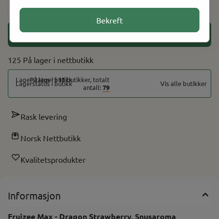
-
+
Bekreft
Legg i handlekurv
125 På lager
På lager i
11
butikker, totalt
Vis alle butikker
antall:
79
Rask levering
Norsk Nettbutikk
Kvalitetsprodukter
Informasjon
Fruizee Max - Dragon Strawberry, Snusaroma