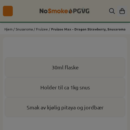
Hopp til innhold
Hjem
/
Snusaroma
/
Fruizee
/
Fruizee Max - Dragon Strawberry, Snusaroma
30ml flaske
Holder til ca 1kg snus
Smak av kjølig pitaya og jordbær