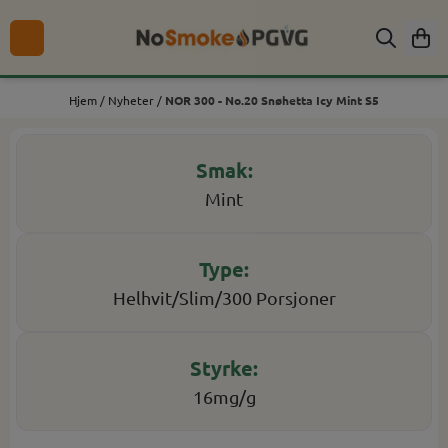
Hopp til innhold
Hjem
/
Nyheter
/
NOR 300 - No.20 Snøhetta Icy Mint S5
Mint
Helhvit/Slim/300 Porsjoner
16mg/g