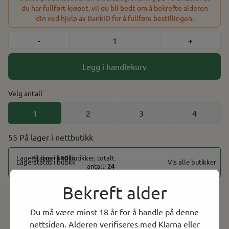
du har fullført kjøpet, vil du bli bedt om å bekrefte alderen
din ved hjelp av BankID for å fullføre bestillingen.
-
+
Legg i handlekurv
Velg antall
1
2
3
4
55 På lager
På lager i
10
butikker, totalt
Vis alle butikker
antall:
24
Bekreft alder
Rask levering
Du må være minst 18 år for å handle på denne
Norsk Nettbutikk
nettsiden. Alderen verifiseres med Klarna eller