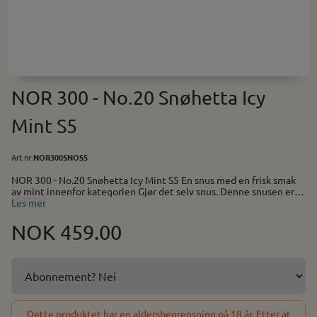
NOR 300 - No.20 Snøhetta Icy
Mint S5
Art.nr:
NOR300SNOS5
NOR 300 - No.20 Snøhetta Icy Mint S5 En snus med en frisk smak
av mint innenfor kategorien Gjør det selv snus. Denne snusen er
allerede tilsatt smak, men du kan tilsette ekstra smak hvis
Les mer
ønskelig. Hver pose inneholder 300 porsjoner. Bruk snusen som
den er, eller fukt den litt på tungen før du legger den inn. Du kan
NOK 459.00
også tilsette fukt selv (beskrivelse vedlagt i posen) og oppbevare
den i kjøleskap over natten for best resultat. Helhvit snus = Hvit
pose. Hvit innhold. Tilsatt litt tobakk. Farge kan variere etter
smakstilsetting. Praktisk info: Smak: Mint Type: Helhvit, Tørr
Porsjonsformat: Slim Nikotin: 16mg/gram
Dette produktet har en aldersbegrensning på 18 år. Etter at