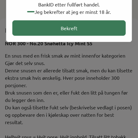
BankID etter fullført handel.
Kvalitetsprodukter
På lager
På lager
Jeg bekrefter at jeg er minst 18 år.
Bekreft
Informasjon
NOR 300 - No.20 Snøhetta Icy Mint S5
En snus med en frisk smak av mint innenfor kategorien
Gjør det selv snus.
Denne snusen er allerede tilsatt smak, men du kan tilsette
ekstra smak hvis ønskelig. Hver pose inneholder 300
porsjoner.
Bruk snusen som den er, eller fukt den litt på tungen før
du legger den inn.
Du kan også tilsette fukt selv (beskrivelse vedlagt i posen)
og oppbevare den i kjøleskap over natten for best
resultat.
Helhvit snus = Hvit pose. Hvit innhold. Tilsatt litt tobakk.