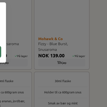
 Co
Mohawk & Co
l, Snusaroma
Fizzy - Blue Burst,
Snusaroma
.00
NOK 139.00
På lager
På lager
Kjøp
Kjøp
0ml flaske
30ml flaske
l ca 600gram snus
Holder til ca 600gram snus
g ananas, jordbær,
Smak av bær og mint
t