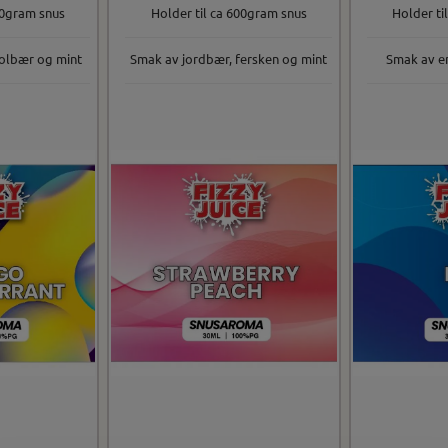
00gram snus
Holder til ca 600gram snus
Holder ti
olbær og mint
Smak av jordbær, fersken og mint
Smak av e