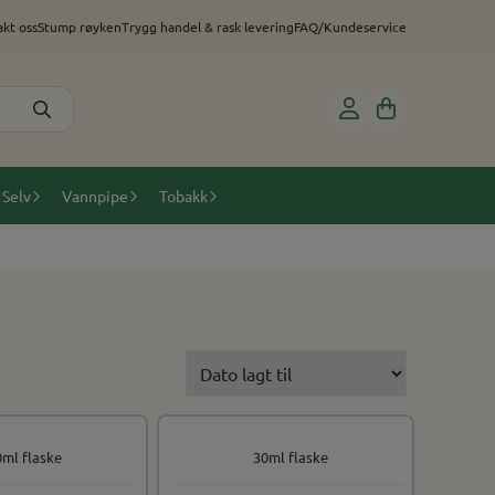
kt oss
Stump røyken
Trygg handel & rask levering
FAQ/Kundeservice
 Selv
Vannpipe
Tobakk
0ml flaske
30ml flaske