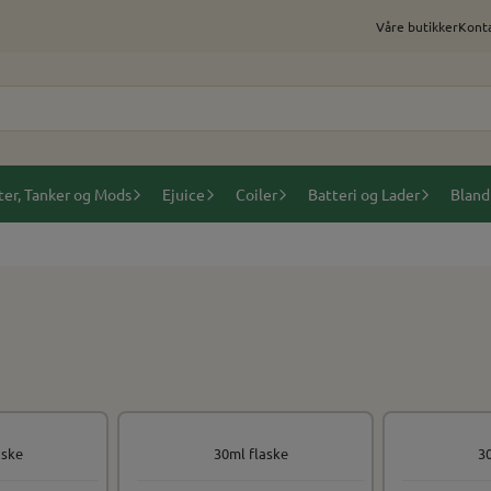
Våre butikker
Konta
ter, Tanker og Mods
Ejuice
Coiler
Batteri og Lader
Bland
aske
30ml flaske
3