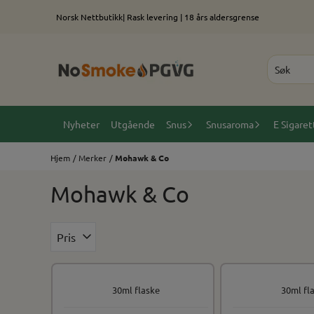
Hopp til innhold
Norsk Nettbutikk| Rask levering | 18 års aldersgrense
Nyheter
Utgående
Snus
Snusaroma
E Sigaret
Hjem
/
Merker
/
Mohawk & Co
Mohawk & Co
Pris
30ml flaske
30ml fl