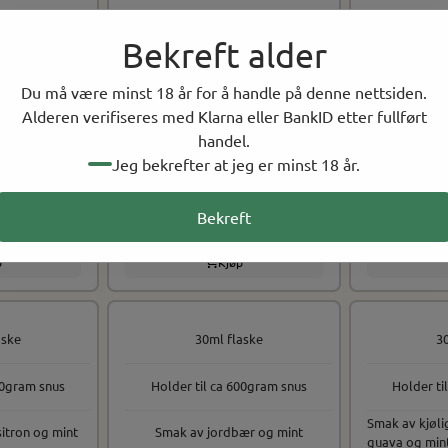
Bekreft alder
Du må være minst 18 år for å handle på denne nettsiden.
Alderen verifiseres med Klarna eller BankID etter fullført
handel.
Mohawk & Co
Mohawk &
Jeg bekrefter at jeg er minst 18 år.
ackcurrant,
Fizzy - Strawberry Peach,
Fizzy - Bul
Snusaroma
Bekreft
NOK 139.00
NOK 139
På lager
På lager
p
Kjøp
aske
30ml flaske
3
00gram snus
Holder til ca 600gram snus
Holder ti
Smak av kjøli
itron og mint
Smak av jordbær og mint
guava og min