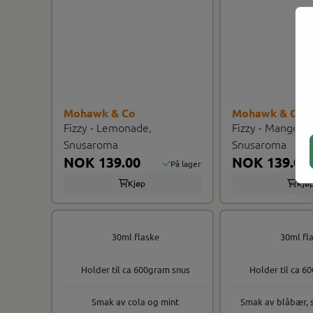
Mohawk & Co
Mohawk & Co
Fizzy - Lemonade,
Fizzy - Mango Bl
Snusaroma
Snusaroma
NOK 139.00
NOK 139.00
På lager
Kjøp
Kjø
30ml flaske
30ml fl
Holder til ca 600gram snus
Holder til ca 6
Smak av cola og mint
Smak av blåbær, s