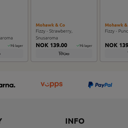
Mohawk & Co
Mohawk &
y
Fizzy - Strawberry,
Fizzy - Pun
saroma
Snusaroma
NOK 139.00
NOK 139
På lager
På lager
p
Kjøp
Y
INFO