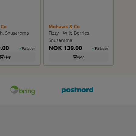
 Co
Mohawk & Co
ch, Snusaroma
Fizzy - Wild Berries,
Snusaroma
.00
NOK 139.00
På lager
På lager
Kjøp
Kjøp