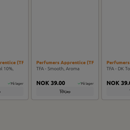
rentice (TFA/TPA)
Perfumers Apprentice (TFA/TPA)
Perfumers
ol 10%,
TFA - Smooth, Aroma
TFA - DK T
NOK 39.00
NOK 39.
På lager
På lager
p
Kjøp