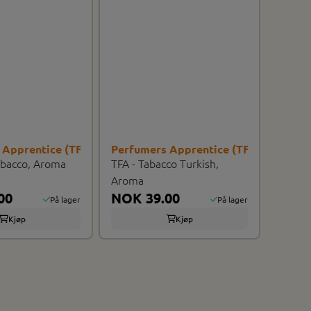
 Apprentice (TFA/TPA)
Perfumers Apprentice (TFA/TPA)
obacco, Aroma
TFA - Tabacco Turkish,
Aroma
00
NOK 39.00
På lager
På lager
Kjøp
Kjøp