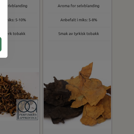
or selvblanding
Aroma for selvblanding
t i miks: 5-10%
Anbefalt i miks: 5-8%
v sterk tobakk
Smak av tyrkisk tobakk