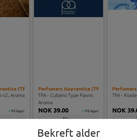
rentice (TFA/TPA)
Perfumers Apprentice (TFA/TPA)
Perfumers
o v2, Aroma
TFA - Cubano Type Flavor,
TFA - Kool
Aroma
NOK 39.00
NOK 39.
På lager
På lager
p
Kjøp
Bekreft alder