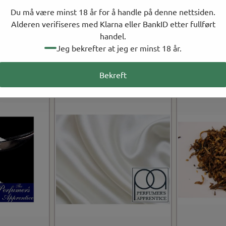
vblanding
Aroma for selvblanding
Aroma f
Du må være minst 18 år for å handle på denne nettsiden.
Alderen verifiseres med Klarna eller BankID etter fullført
ks: 0.5-1%
Anbefalt i miks: 1-2%
Anbefal
handel.
Jeg bekrefter at jeg er minst 18 år.
kerspinn
Smaksforsterker: fyldighet
Smak a
Bekreft