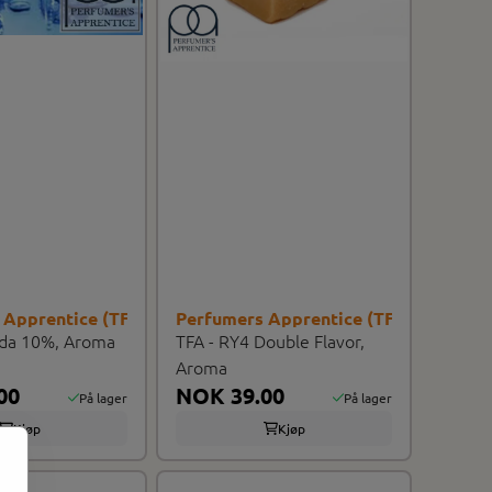
 Apprentice (TFA/TPA)
Perfumers Apprentice (TFA/TPA)
ada 10%, Aroma
TFA - RY4 Double Flavor,
Aroma
00
NOK 39.00
På lager
På lager
Kjøp
Kjøp