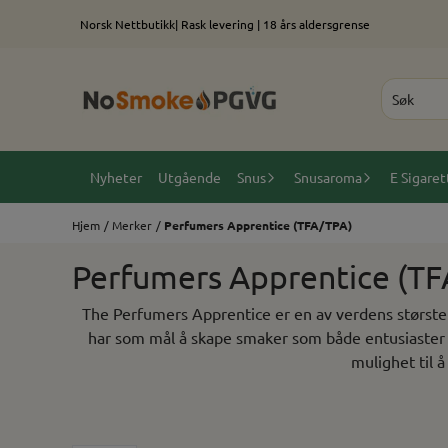
Hopp til innhold
Norsk Nettbutikk| Rask levering | 18 års aldersgrense
Nyheter
Utgående
Snus
Snusaroma
E Sigaret
Hjem
/
Merker
/
Perfumers Apprentice (TFA/TPA)
Perfumers Apprentice (TF
The Perfumers Apprentice er en av verdens største p
har som mål å skape smaker som både entusiaster og
mulighet til