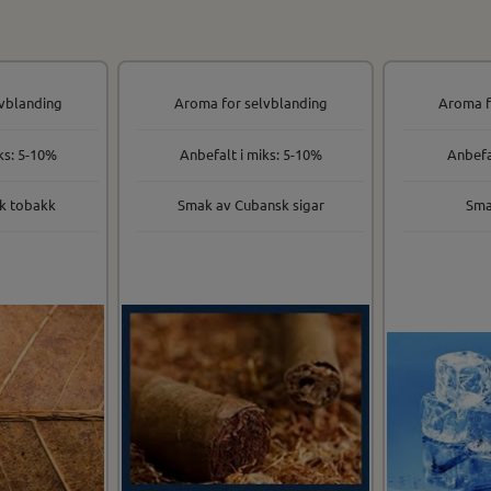
vblanding
Aroma for selvblanding
Aroma f
ks: 5-10%
Anbefalt i miks: 5-10%
Anbefa
k tobakk
Smak av Cubansk sigar
Sma