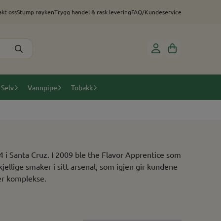
kt oss
Stump røyken
Trygg handel & rask levering
FAQ/Kundeservice
 Selv
Vannpipe
Tobakk
4 i Santa Cruz. I 2009 ble the Flavor Apprentice som
ellige smaker i sitt arsenal, som igjen gir kundene
er komplekse.